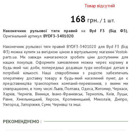
Товар відсутній
168
грн.
/ 1 шт.
Наконечник рульової тяги правий
на
Byd F3 (Бід Ф3)
,
Оригінальний артикул:
BYDF3-3401020
.
Наконечник рульової тяги правий BYDF3-3401020 для Byd F3 (Бід
Ф3) можна купити за вигідною ціною в віртуальному магазині Vostok-
parts.ua. Ми завжди намагаємося зробити ціни доступними для
наших покупців. Оформити замовлення можна через корзину в
будь-який час доби, попередньо додавши туди необхідні деталі в
потрібній кількості. Наші співробітники з радістю забезпечать
оперативну доставку товару в будь-який населений пункт, де є
представництва транспортних компаній-перевізників, з якими ми
співпрацюємо, в тому числі: Львів, Полтава, Одеса, Житомир, Черкаси,
Харків, Чернігів, Вінниця, Івано-Франківськ, Тернопіль, Київ, Луцьк,
Рівне, Хмельницький, Херсон, Кропивницький, Миколаїв, Дніпро,
Ужгород, Запоріжжя, Суми, Чернівці та інші.
РЕКОМЕНДУЄМО :