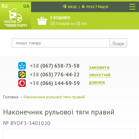
☰
RU
UA
ВХІД
/
РЕЄСТРАЦІЯ
У КОШИКУ:
(
0
) товарів на (
0
) грн.
Пошук
+38
(067) 658-73-58
ЗАМОВИТИ
+38
(063) 776-44-22
ЗВОРОТНIЙ
+38
(066) 144-69-59
ДЗВIНОК
Головна
–
Наконечник рульової тяги правий
Наконечник рульової тяги правий
№ BYDF3-3401020