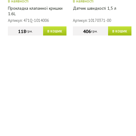
В наявності
В наявності
Прокладка клапанної кришки
Датчик швидкості 1,5 л
1.6L
Артикул: 471Q-1014006
Артикул: 10170371-00
118
406
грн.
грн.
В КОШИК
В КОШИК
МАГАЗИН - КАТАЛОГ