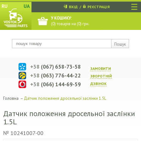
☰
RU
UA
ВХІД
/
РЕЄСТРАЦІЯ
У КОШИКУ:
(
0
) товарів на (
0
) грн.
Пошук
+38
(067) 658-73-58
ЗАМОВИТИ
+38
(063) 776-44-22
ЗВОРОТНIЙ
+38
(066) 144-69-59
ДЗВIНОК
Головна
–
Датчик положення дросельної заслінки 1.5L
Датчик положення дросельної заслінки
1.5L
№ 10241007-00