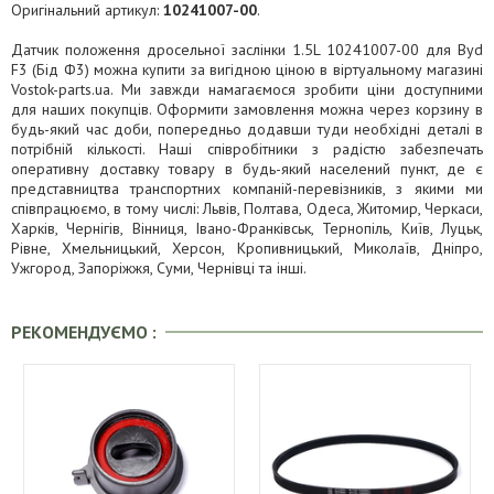
Оригінальний артикул:
10241007-00
.
Датчик положення дросельної заслінки 1.5L 10241007-00 для Byd
F3 (Бід Ф3) можна купити за вигідною ціною в віртуальному магазині
Vostok-parts.ua. Ми завжди намагаємося зробити ціни доступними
для наших покупців. Оформити замовлення можна через корзину в
будь-який час доби, попередньо додавши туди необхідні деталі в
потрібній кількості. Наші співробітники з радістю забезпечать
оперативну доставку товару в будь-який населений пункт, де є
представництва транспортних компаній-перевізників, з якими ми
співпрацюємо, в тому числі: Львів, Полтава, Одеса, Житомир, Черкаси,
Харків, Чернігів, Вінниця, Івано-Франківськ, Тернопіль, Київ, Луцьк,
Рівне, Хмельницький, Херсон, Кропивницький, Миколаїв, Дніпро,
Ужгород, Запоріжжя, Суми, Чернівці та інші.
РЕКОМЕНДУЄМО :