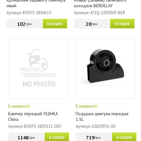
Кронштейн заднього бампера
Кільце (сальник) свічкового
лівий
колодязя BERDELAY
Артикул: BYDF3-2804113
Артикул: 471Q-1003803-BER
102
20
грн.
грн.
В КОШИК
В КОШИК
В наявності
В наявності
Бампер передній УЦІНКА
Подушка двигуна передня
China
1.5L
Артикул: BYDF3-2803111-DEF
Артикул: 10029351-00
1148
719
грн.
грн.
В КОШИК
В КОШИК