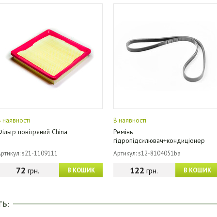
В наявності
В наявності
Фільтр повітряний China
Ремінь
гідропідсилювач+кондиціонер
(4PK1026) China
Артикул: s21-1109111
Артикул: s12-8104051ba
72
122
грн.
грн.
В КОШИК
В КОШИК
ТЬ: