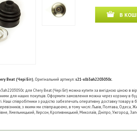
В КОШ
ery Beat (Чері Біт)
, Оригінальний артикул:
s21-xlb3ah2203050с
.
b3ah2203050с для Chery Beat (Чері Біт) можна купити за вигідною ціною в вір
пними для наших покупців. Оформити замовлення можна через корзину в б
ті. Наші співробітники з радістю забезпечать оперативну доставку товару в 
візників, з якими ми співпрацюємо, в тому числі: Львів, Полтава, Одеса, Жит
 Рівне, Хмельницький, Херсон, Кропивницький, Миколаїв, Дніпро, Ужгород, Запо