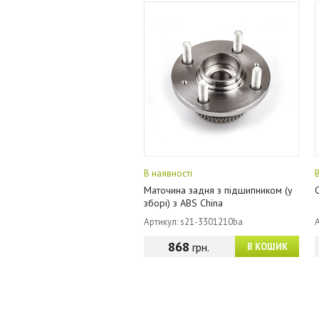
В наявності
Маточина задня з підшипником (у
зборі) з ABS China
Артикул: s21-3301210ba
868
грн.
В КОШИК