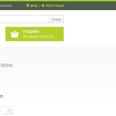
Контакти
ВХІД
/
РЕЄСТРАЦІЯ
Пошук
У КОШИКУ:
(
0
) товарів на (
0
) грн.
03050с
т.