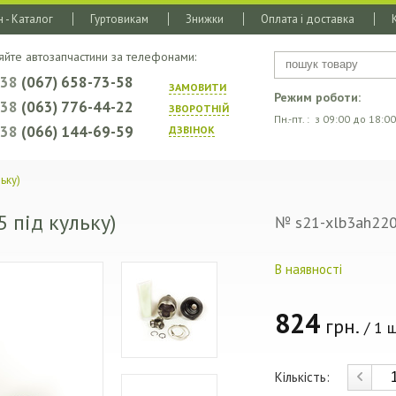
 - Каталог
Гуртовикам
Знижки
Оплата і доставка
яйте автозапчастини за телефонами:
+38
(067) 658-73-58
ЗАМОВИТИ
Режим роботи:
+38
(063) 776-44-22
ЗВОРОТНIЙ
Пн.-пт. : з 09:00 до 18:00
+38
(066) 144-69-59
ДЗВIНОК
ьку)
 під кульку)
№ s21-xlb3ah22
В наявності
824
грн.
/ 1 ш
Кількість: