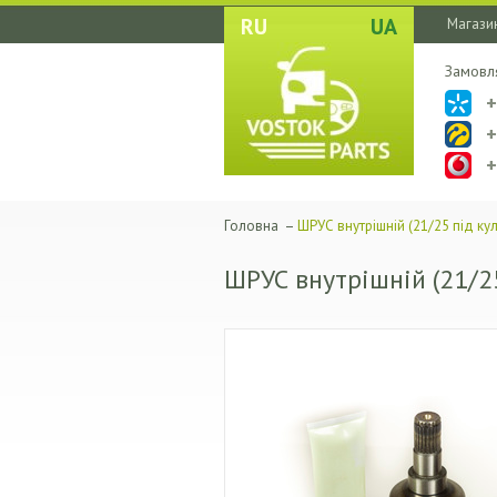
RU
UA
Магазин
Замовл
Головна
–
ШРУС внутрішній (21/25 під кул
ШРУС внутрішній (21/25