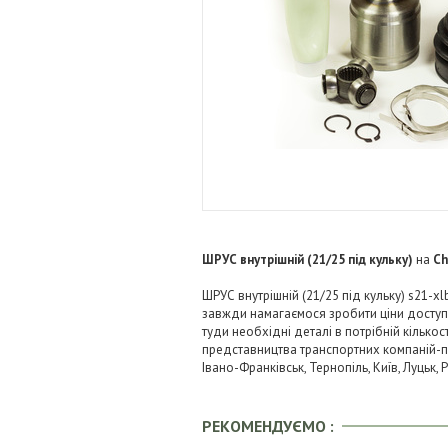
ШРУС внутрішній (21/25 під кульку)
на
Ch
ШРУС внутрішній (21/25 під кульку) s21-xl
завжди намагаємося зробити ціни досту
туди необхідні деталі в потрібній кількос
представництва транспортних компаній-пере
Івано-Франківськ, Тернопіль, Київ, Луцьк,
РЕКОМЕНДУЄМО :