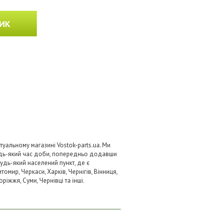
ИК
туальному магазині Vostok-parts.ua. Ми
удь-який час доби, попередньо додавши
будь-який населений пункт, де є
омир, Черкаси, Харків, Чернігів, Вінниця,
ріжжя, Суми, Чернівці та інші.