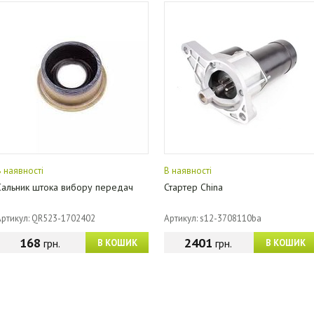
В наявності
В наявності
Сальник штока вибору передач
Стартер China
Артикул: QR523-1702402
Артикул: s12-3708110ba
168
2401
грн.
грн.
В КОШИК
В КОШИК