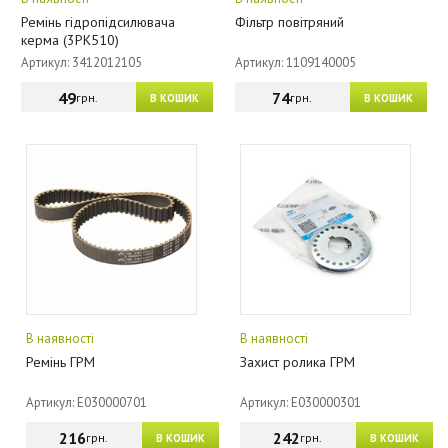
Ремінь гідропідсилювача
Фільтр повітряний
керма (3РК510)
Артикул: 3412012105
Артикул: 1109140005
49
74
грн.
грн.
В КОШИК
В КОШИК
В наявності
В наявності
Ремінь ГРМ
Захист ролика ГРМ
Артикул: E030000701
Артикул: E030000301
216
242
грн.
грн.
В КОШИК
В КОШИК