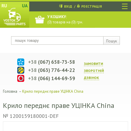
☰
RU
UA
ВХІД
/
РЕЄСТРАЦІЯ
У КОШИКУ:
(
0
) товарів на (
0
) грн.
Пошук
+38
(067) 658-73-58
ЗАМОВИТИ
+38
(063) 776-44-22
ЗВОРОТНIЙ
+38
(066) 144-69-59
ДЗВIНОК
Головна
–
Крило переднє праве УЦІНКА China
Крило переднє праве УЦІНКА China
№ 1200159180001-DEF