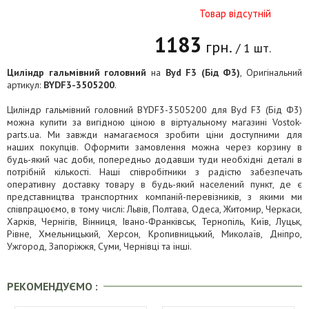
Товар відсутній
1183
грн.
/ 1 шт.
Циліндр гальмівний головний
на
Byd F3 (Бід Ф3)
, Оригінальний
артикул:
BYDF3-3505200
.
Циліндр гальмівний головний BYDF3-3505200 для Byd F3 (Бід Ф3)
можна купити за вигідною ціною в віртуальному магазині Vostok-
parts.ua. Ми завжди намагаємося зробити ціни доступними для
наших покупців. Оформити замовлення можна через корзину в
будь-який час доби, попередньо додавши туди необхідні деталі в
потрібній кількості. Наші співробітники з радістю забезпечать
оперативну доставку товару в будь-який населений пункт, де є
представництва транспортних компаній-перевізників, з якими ми
співпрацюємо, в тому числі: Львів, Полтава, Одеса, Житомир, Черкаси,
Харків, Чернігів, Вінниця, Івано-Франківськ, Тернопіль, Київ, Луцьк,
Рівне, Хмельницький, Херсон, Кропивницький, Миколаїв, Дніпро,
Ужгород, Запоріжжя, Суми, Чернівці та інші.
РЕКОМЕНДУЄМО :