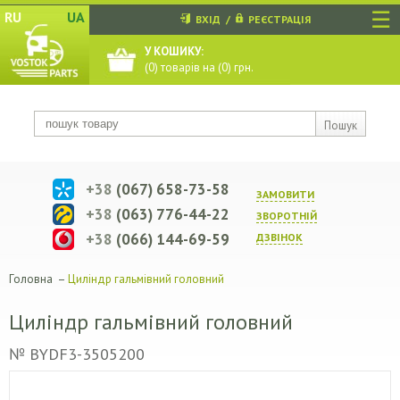
☰
RU
UA
ВХІД
/
РЕЄСТРАЦІЯ
У КОШИКУ:
(
0
) товарів на (
0
) грн.
Пошук
+38
(067) 658-73-58
ЗАМОВИТИ
+38
(063) 776-44-22
ЗВОРОТНIЙ
+38
(066) 144-69-59
ДЗВIНОК
Головна
–
Циліндр гальмівний головний
Циліндр гальмівний головний
№ BYDF3-3505200