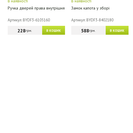
В наявності
В наявності
Ручка дверей права внутрішня
Замок капота у зборі
Артикул: BYDF3-6105160
Артикул: BYDF3-8402180
228
588
грн.
грн.
В КОШИК
В КОШИК
МАГАЗИН - КАТАЛОГ