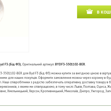
В КОШ
yd F3 (Бід Ф3)
, Оригінальний артикул:
BYDF3-3501102-BER
.
-3501102-BER для Byd F3 (Бід Ф3) можна купити за вигідною ціною в віртуал
пними для наших покупців. Оформити замовлення можна через корзину в б
ті. Наші співробітники з радістю забезпечать оперативну доставку товару в 
візників, з якими ми співпрацюємо, в тому числі: Львів, Полтава, Одеса, Жит
 Рівне, Хмельницький, Херсон, Кропивницький, Миколаїв, Дніпро, Ужгород, Запо