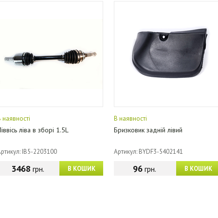
В наявності
В наявності
іввісь ліва в зборі 1.5L
Бризковик задній лівий
Артикул: IB5-2203100
Артикул: BYDF3-5402141
3468
96
грн.
грн.
В КОШИК
В КОШИК