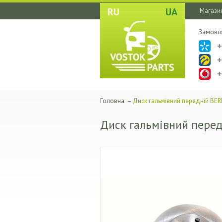
RU
UA
Магазин
Замовл
Головна
–
Диск гальмівний передній BE
Диск гальмівний пере