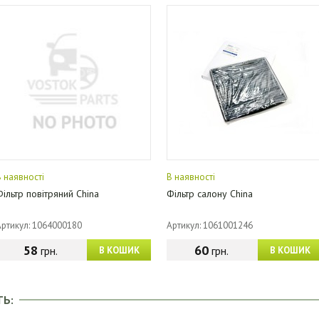
В наявності
В наявності
Фільтр повітряний China
Фільтр салону China
Артикул: 1064000180
Артикул: 1061001246
58
60
грн.
грн.
В КОШИК
В КОШИК
ТЬ: