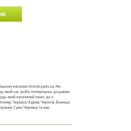
ИК
ьному магазині Vostok-parts.ua. Ми
удь-який час доби, попередньо додавши
будь-який населений пункт, де є
омир, Черкаси, Харків, Чернігів, Вінниця,
ріжжя, Суми, Чернівці та інші.