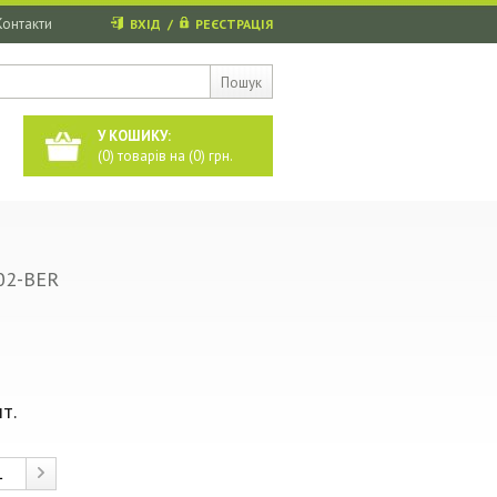
Контакти
ВХІД
/
РЕЄСТРАЦІЯ
Пошук
У КОШИКУ:
(
0
) товарів на (
0
) грн.
02-BER
т.