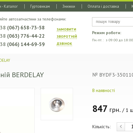
 - Каталог
Гуртовикам
Знижки
Оплата і доставка
яйте автозапчастини за телефонами:
+38
(067) 658-73-58
ЗАМОВИТИ
Режим роботи:
+38
(063) 776-44-22
ЗВОРОТНIЙ
Пн.-пт. : з 09:00 до 18:00
+38
(066) 144-69-59
ДЗВIНОК
RDELAY
дній BERDELAY
№ BYDF3-35011
В наявності
847
грн.
/ 1 ш
Кількість: