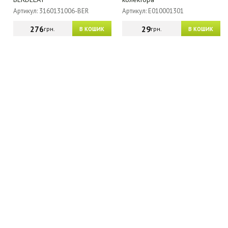
Артикул: 3160131006-BER
Артикул: E010001301
276
29
грн.
грн.
В КОШИК
В КОШИК
МАГАЗИН - КАТАЛОГ
ГУРТОВИКАМ