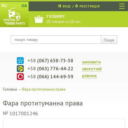
☰
RU
UA
ВХІД
/
РЕЄСТРАЦІЯ
У КОШИКУ:
(
0
) товарів на (
0
) грн.
Пошук
+38
(067) 658-73-58
ЗАМОВИТИ
+38
(063) 776-44-22
ЗВОРОТНIЙ
+38
(066) 144-69-59
ДЗВIНОК
Головна
–
Фара протитуманна права
Фара протитуманна права
№ 1017001246