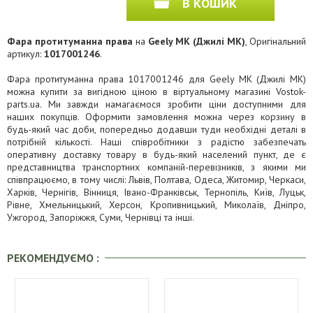
В КОШИК
Фара протитуманна права
на
Geely MK (Джилі МК)
, Оригінальний
артикул:
1017001246
.
Фара протитуманна права 1017001246 для Geely MK (Джилі МК)
можна купити за вигідною ціною в віртуальному магазині Vostok-
parts.ua. Ми завжди намагаємося зробити ціни доступними для
наших покупців. Оформити замовлення можна через корзину в
будь-який час доби, попередньо додавши туди необхідні деталі в
потрібній кількості. Наші співробітники з радістю забезпечать
оперативну доставку товару в будь-який населений пункт, де є
представництва транспортних компаній-перевізників, з якими ми
співпрацюємо, в тому числі: Львів, Полтава, Одеса, Житомир, Черкаси,
Харків, Чернігів, Вінниця, Івано-Франківськ, Тернопіль, Київ, Луцьк,
Рівне, Хмельницький, Херсон, Кропивницький, Миколаїв, Дніпро,
Ужгород, Запоріжжя, Суми, Чернівці та інші.
РЕКОМЕНДУЄМО :