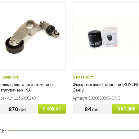
В наявності
В наявності
Ролик приводного ременя (з
Фільтр масляний оригінал (BOSCH)
натягувачем) INA
Geely
Артикул: 1136000149
Артикул: E020800005-ORIG
870
84
грн.
грн.
В КОШИК
В КОШИК
ТЬ: