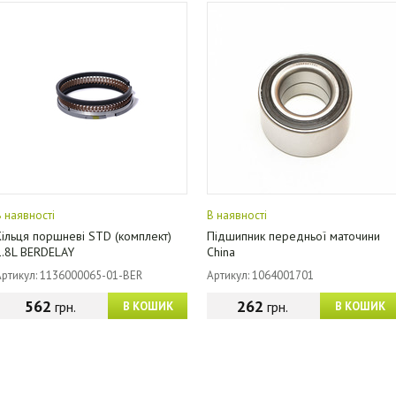
В наявності
В наявності
Кільця поршневі STD (комплект)
Підшипник передньої маточини
1.8L BERDELAY
China
Артикул: 1136000065-01-BER
Артикул: 1064001701
562
262
грн.
грн.
В КОШИК
В КОШИК