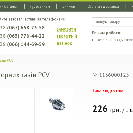
 - Каталог
Гуртовикам
Знижки
Оплата і доставка
яйте автозапчастини за телефонами:
+38
(067) 658-73-58
ЗАМОВИТИ
Режим роботи:
+38
(063) 776-44-22
ЗВОРОТНIЙ
Пн.-пт. : з 09:00 до 18:00
+38
(066) 144-69-59
ДЗВIНОК
азів PCV
ерних газів PCV
№ 1136000123
Товар відсутній
226
грн.
/ 1 ш