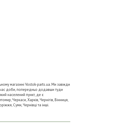
ьному магазині Vostok-parts.ua. Ми завжди
 час доби, попередньо додавши туди
який населений пункт, де є
омир, Черкаси, Харків, Чернігів, Вінниця,
ріжжя, Суми, Чернівці та інші.