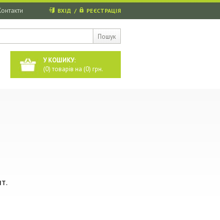
Контакти
ВХІД
/
РЕЄСТРАЦІЯ
Пошук
У КОШИКУ:
(
0
) товарів на (
0
) грн.
т.