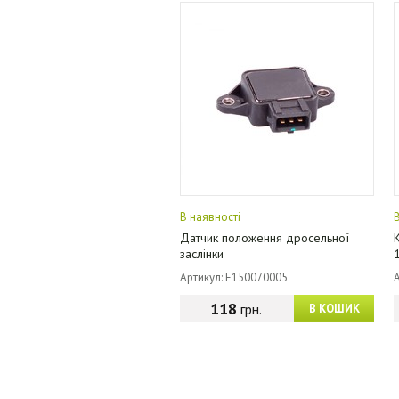
В наявності
Датчик положення дросельної
заслінки
Артикул: E150070005
118
грн.
В КОШИК