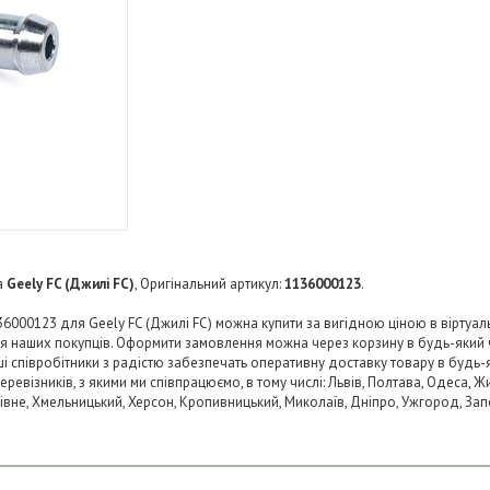
а
Geely FC (Джилі FC)
, Оригінальний артикул:
1136000123
.
36000123 для Geely FC (Джилі FC) можна купити за вигідною ціною в віртуал
ля наших покупців. Оформити замовлення можна через корзину в будь-який
аші співробітники з радістю забезпечать оперативну доставку товару в будь-
візників, з якими ми співпрацюємо, в тому числі: Львів, Полтава, Одеса, Жит
 Рівне, Хмельницький, Херсон, Кропивницький, Миколаїв, Дніпро, Ужгород, Запо