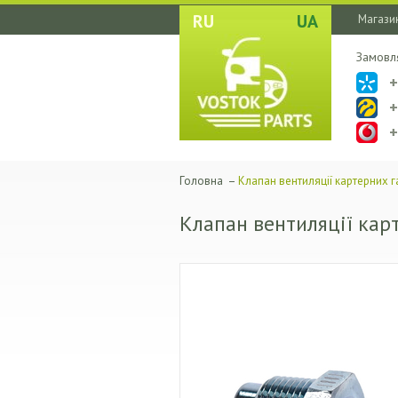
RU
UA
Магазин
Замовл
Головна
–
Клапан вентиляції картерних г
Клапан вентиляції карт