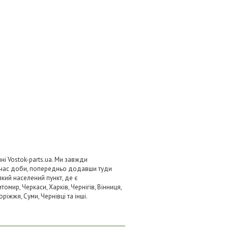
і Vostok-parts.ua. Ми завжди
 час доби, попередньо додавши туди
який населений пункт, де є
омир, Черкаси, Харків, Чернігів, Вінниця,
ріжжя, Суми, Чернівці та інші.