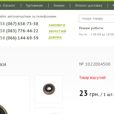
 - Каталог
Гуртовикам
Знижки
Оплата і доставка
яйте автозапчастини за телефонами:
+38
(067) 658-73-58
ЗАМОВИТИ
Режим роботи:
+38
(063) 776-44-22
ЗВОРОТНIЙ
Пн.-пт. : з 09:00 до 18:00
+38
(066) 144-69-59
ДЗВIНОК
шки
№ 1022004500
Товар відсутній
23
грн.
/ 1 шт.