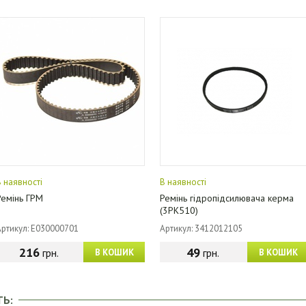
В наявності
В наявності
Ремінь ГРМ
Ремінь гідропідсилювача керма
(3РК510)
Артикул: E030000701
Артикул: 3412012105
216
49
грн.
грн.
В КОШИК
В КОШИК
ТЬ: