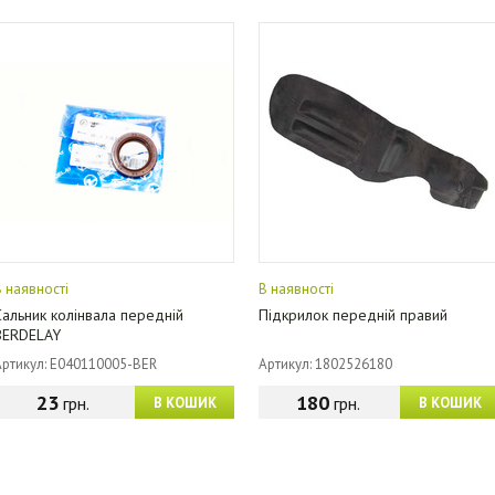
В наявності
В наявності
Сальник колінвала передній
Підкрилок передній правий
BERDELAY
Артикул: E040110005-BER
Артикул: 1802526180
23
180
грн.
грн.
В КОШИК
В КОШИК