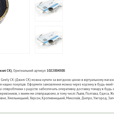
жилі СК)
, Оригінальний артикул:
1022004500
.
eely CK (Джилі СК) можна купити за вигідною ціною в віртуальному магазин
ля наших покупців. Оформити замовлення можна через корзину в будь-який
аші співробітники з радістю забезпечать оперативну доставку товару в будь-
візників, з якими ми співпрацюємо, в тому числі: Львів, Полтава, Одеса, Жит
 Рівне, Хмельницький, Херсон, Кропивницький, Миколаїв, Дніпро, Ужгород, Запо