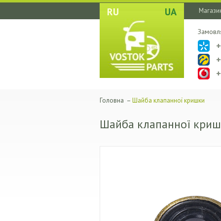
RU
UA
Магазин
Замовл
Головна
–
Шайба клапанної кришки
Шайба клапанної кри