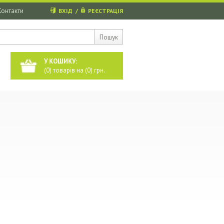
Контакти
ВХІД
/
РЕЄСТРАЦІЯ
Пошук
У КОШИКУ:
(
0
) товарів на (
0
) грн.