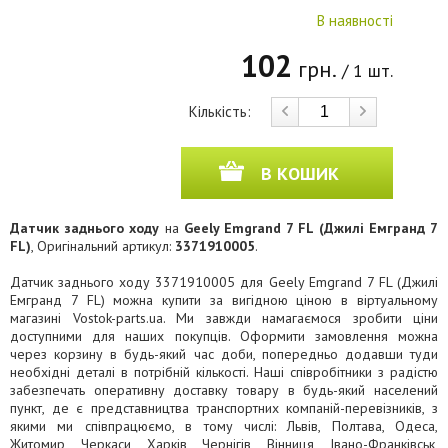
В наявності
102
грн.
/ 1 шт.
Кількість:
В КОШИК
Датчик заднього ходу
на
Geely Emgrand 7 FL (Джилі Емгранд 7
FL)
, Оригінальний артикул:
3371910005
.
Датчик заднього ходу 3371910005 для Geely Emgrand 7 FL (Джилі
Емгранд 7 FL) можна купити за вигідною ціною в віртуальному
магазині Vostok-parts.ua. Ми завжди намагаємося зробити ціни
доступними для наших покупців. Оформити замовлення можна
через корзину в будь-який час доби, попередньо додавши туди
необхідні деталі в потрібній кількості. Наші співробітники з радістю
забезпечать оперативну доставку товару в будь-який населений
пункт, де є представництва транспортних компаній-перевізників, з
якими ми співпрацюємо, в тому числі: Львів, Полтава, Одеса,
Житомир, Черкаси, Харків, Чернігів, Вінниця, Івано-Франківськ,