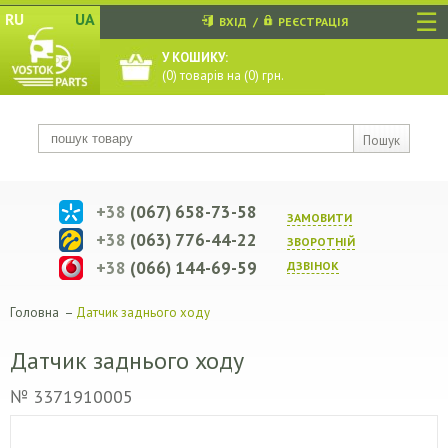
☰
RU
UA
ВХІД
/
РЕЄСТРАЦІЯ
У КОШИКУ:
(
0
) товарів на (
0
) грн.
Пошук
+38
(067) 658-73-58
ЗАМОВИТИ
+38
(063) 776-44-22
ЗВОРОТНIЙ
+38
(066) 144-69-59
ДЗВIНОК
Головна
–
Датчик заднього ходу
Датчик заднього ходу
№ 3371910005