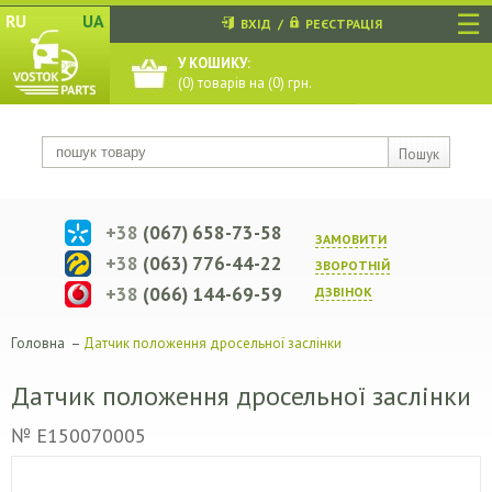
☰
RU
UA
ВХІД
/
РЕЄСТРАЦІЯ
У КОШИКУ:
(
0
) товарів на (
0
) грн.
Пошук
+38
(067) 658-73-58
ЗАМОВИТИ
+38
(063) 776-44-22
ЗВОРОТНIЙ
+38
(066) 144-69-59
ДЗВIНОК
Головна
–
Датчик положення дросельної заслінки
Датчик положення дросельної заслінки
№ E150070005