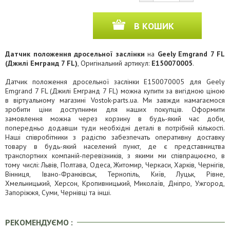
В КОШИК
Датчик положення дросельної заслінки
на
Geely Emgrand 7 FL
(Джилі Емгранд 7 FL)
, Оригінальний артикул:
E150070005
.
Датчик положення дросельної заслінки E150070005 для Geely
Emgrand 7 FL (Джилі Емгранд 7 FL) можна купити за вигідною ціною
в віртуальному магазині Vostok-parts.ua. Ми завжди намагаємося
зробити ціни доступними для наших покупців. Оформити
замовлення можна через корзину в будь-який час доби,
попередньо додавши туди необхідні деталі в потрібній кількості.
Наші співробітники з радістю забезпечать оперативну доставку
товару в будь-який населений пункт, де є представництва
транспортних компаній-перевізників, з якими ми співпрацюємо, в
тому числі: Львів, Полтава, Одеса, Житомир, Черкаси, Харків, Чернігів,
Вінниця, Івано-Франківськ, Тернопіль, Київ, Луцьк, Рівне,
Хмельницький, Херсон, Кропивницький, Миколаїв, Дніпро, Ужгород,
Запоріжжя, Суми, Чернівці та інші.
РЕКОМЕНДУЄМО :