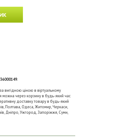
ИК
36000149
.
 за вигідною ціною в віртуальному
я можна через корзину в будь-який час
перативну доставку товару в будь-який
ів, Полтава, Одеса, Житомир, Черкаси,
аїв, Дніпро, Ужгород, Запоріжжя, Суми,