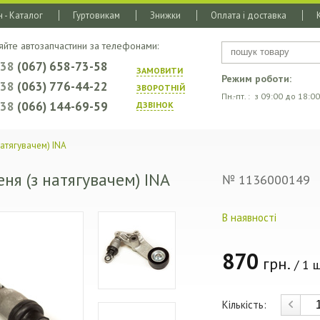
 - Каталог
Гуртовикам
Знижки
Оплата і доставка
яйте автозапчастини за телефонами:
+38
(067) 658-73-58
ЗАМОВИТИ
Режим роботи:
+38
(063) 776-44-22
ЗВОРОТНIЙ
Пн.-пт. : з 09:00 до 18:00
+38
(066) 144-69-59
ДЗВIНОК
атягувачем) INA
ня (з натягувачем) INA
№ 1136000149
В наявності
870
грн.
/ 1 ш
Кількість: