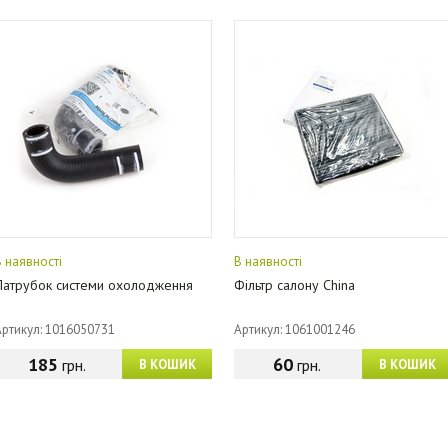
В наявності
В наявності
Патрубок системи охолодження
Фільтр салону China
Артикул: 1016050731
Артикул: 1061001246
185
60
грн.
грн.
В КОШИК
В КОШИК