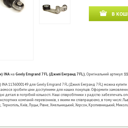
В КОШ
м) INA
на
Geely Emgrand 7 FL (Джилі Емгранд 7 FL)
, Оригінальний артикул:
11
 INA 1136000149 для Geely Emgrand 7 FL (Джилі Емгранд 7 FL) можна купити
агаємося зробити ціни доступними для наших покупців. Оформити замовленн
 деталі в потрібній кількості. Наші співробітники з радістю забезпечать о
нспортних компаній-перевізників, з якими ми співпрацюємо, в тому числі: Льв
ьк, Тернопіль, Київ, Луцьк, Рівне, Хмельницький, Херсон, Кропивницький, Микол