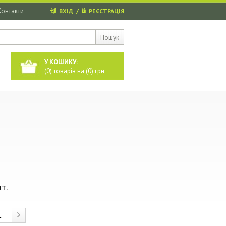
Контакти
ВХІД
/
РЕЄСТРАЦІЯ
Пошук
У КОШИКУ:
(
0
) товарів на (
0
) грн.
т.