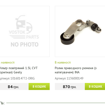
В наявності
В наявності
Фільтр повітряний 1.5L CVT
Ролик приводного ременя (з
(оригінал) Geely
натягувачем) INA
Артикул: 1016014772-ORIG
Артикул: 1136000149
84
870
грн.
грн.
В КОШИК
В КОШИК
ТЬ: