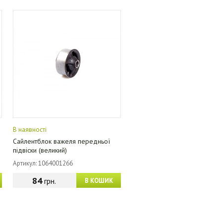
В наявності
Сайлентблок важеля передньої
підвіски (великий)
Артикул: 1064001266
84
грн.
В КОШИК