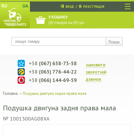
☰
RU
UA
ВХІД
/
РЕЄСТРАЦІЯ
У КОШИКУ:
(
0
) товарів на (
0
) грн.
Пошук
+38
(067) 658-73-58
ЗАМОВИТИ
+38
(063) 776-44-22
ЗВОРОТНIЙ
+38
(066) 144-69-59
ДЗВIНОК
Головна
–
Подушка двигуна задня права мала
Подушка двигуна задня права мала
№ 1001300AG08XA