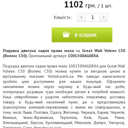
1102
грн.
/ 1 шт.
Кількість:
В КОШИК
Подушка двигуна задня права мала
на
Great Wall Voleex C30
(Волекс C30)
, Оригінальний артикул:
1001300AG08XA
.
Подушка двигуна задня права мала 1001300AG08XA для Great Wall
Voleex C30 (Волекс C30) можна купити за вигідною ціною в
віртуальному магазині Vostok-parts.ua. Ми завжди намагаємося
зробити ціни доступними для наших покупців. Оформити
замовлення можна через корзину в будь-який час доби,
попередньо додавши туди необхідні деталі в потрібній кількості.
Наші співробітники з радістю забезпечать оперативну доставку
товару в будь-який населений пункт, де є представництва
транспортних компаній-перевізників, з якими ми співпрацюємо, в
тому числі: Львів, Полтава, Одеса, Житомир, Черкаси, Харків, Чернігів,
Вінниця, Івано-Франківськ, Тернопіль, Київ, Луцьк, Рівне,
Хмельницький, Херсон, Кропивницький, Миколаїв, Дніпро, Ужгород,
Запоріжжя, Суми, Чернівці та інші.