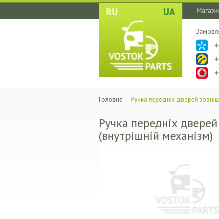
RU
UA
Магазин
Замовл
Головна
–
Ручка передніх дверей зовнішн
Ручка передніх дверей
(внутрішній механізм)