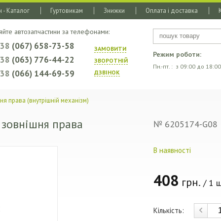
 - Каталог
Гуртовикам
Знижки
Оплата і доставка
яйте автозапчастини за телефонами:
+38
(067) 658-73-58
ЗАМОВИТИ
Режим роботи:
+38
(063) 776-44-22
ЗВОРОТНIЙ
Пн.-пт. : з 09:00 до 18:00
+38
(066) 144-69-59
ДЗВIНОК
я права (внутрішній механізм)
 зовнішня права
№ 6205174-G08
В наявності
408
грн.
/ 1 ш
Кількість: