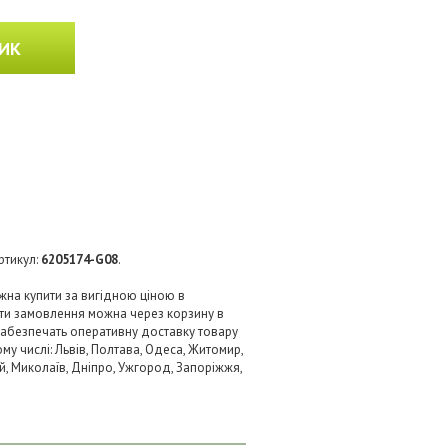
ИК
ртикул:
6205174-G08
.
жна купити за вигідною ціною в
ити замовлення можна через корзину в
 забезпечать оперативну доставку товару
му числі: Львів, Полтава, Одеса, Житомир,
кий, Миколаїв, Дніпро, Ужгород, Запоріжжя,