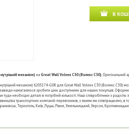
В КОШ
внутрішній механізм)
на
Great Wall Voleex C30 (Волекс C30)
, Оригінальний а
нутрішній механізм) 6205174-G08 для Great Wall Voleex C30 (Волекс C30) мо
Ми завжди намагаємося зробити ціни доступними для наших покупців. Оформ
туди необхідні деталі в потрібній кількості. Наші співробітники з радістю
авництва транспортних компаній-перевізників, з якими ми співпрацюємо, в то
-Франківськ, Тернопіль, Київ, Луцьк, Рівне, Хмельницький, Херсон, Кропивниць