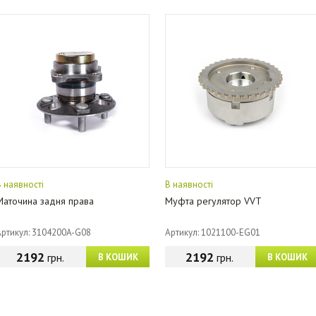
В наявності
В наявності
Маточина задня права
Муфта регулятор VVT
Артикул: 3104200A-G08
Артикул: 1021100-EG01
2192
2192
грн.
грн.
В КОШИК
В КОШИК