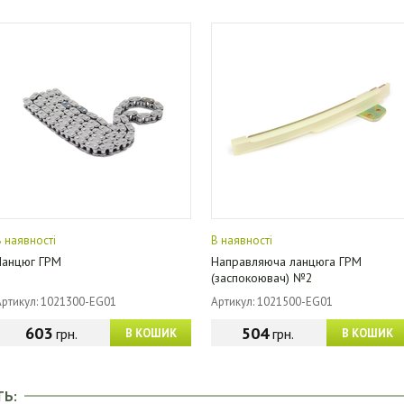
В наявності
В наявності
Ланцюг ГРМ
Направляюча ланцюга ГРМ
(заспокоювач) №2
Артикул: 1021300-EG01
Артикул: 1021500-EG01
603
504
грн.
грн.
В КОШИК
В КОШИК
ТЬ: