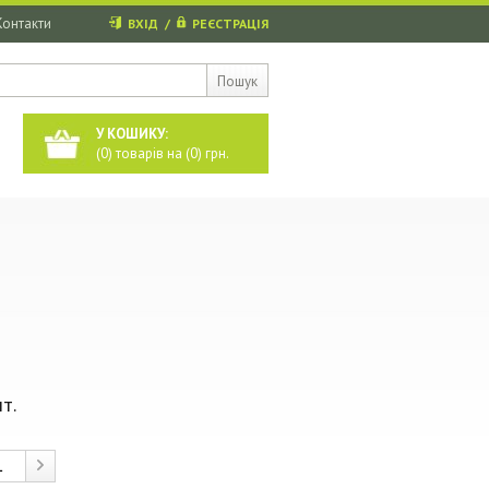
Контакти
ВХІД
/
РЕЄСТРАЦІЯ
Пошук
У КОШИКУ:
(
0
) товарів на (
0
) грн.
т.