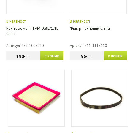
В наявності
В наявності
Ролик ременя ГРМ 0.8L/1.1L
Фільтр паливний China
China
Артикул: 372-1007030
Артикул: s11-1117110
190
96
грн.
грн.
В КОШИК
В КОШИК