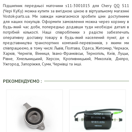
Підшипник передньої маточини s11-3001015 для Chery QQ S11
(Чері КуКу) можна купити за вигідною ціною в віртуальному магазині
Vostok-parts.ua. Ми завжди намагаємося зробити ціни доступними
для наших покупців. Оформити замовлення можна через корзину в
будь-який час доби, попередньо додавши туди необхідні деталі в
потрібній кількості. Наші співробітники з радістю забезпечать
оперативну доставку товару в будь-який населений пункт, де є
представництва транспортних компаній-перевізників, з якими ми
співпрацюємо, в тому числі: Львів, Полтава, Одеса, Житомир, Черкаси,
Харків, Чернігів, Вінниця, Івано-Франківськ, Тернопіль, Київ, Луцьк,
Рівне, Хмельницький, Херсон, Кропивницький, Миколаїв, Дніпро,
Ужгород, Запоріжжя, Суми, Чернівці та інші.
РЕКОМЕНДУЄМО :