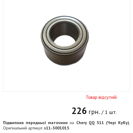
Товар відсутній
226
грн.
/ 1 шт.
Підшипник передньої маточини
на
Chery QQ S11 (Чері КуКу)
,
Оригінальний артикул:
s11-3001015
.