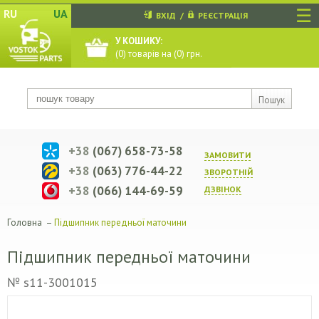
☰
RU
UA
ВХІД
/
РЕЄСТРАЦІЯ
У КОШИКУ:
(
0
) товарів на (
0
) грн.
Пошук
+38
(067) 658-73-58
ЗАМОВИТИ
+38
(063) 776-44-22
ЗВОРОТНIЙ
+38
(066) 144-69-59
ДЗВIНОК
Головна
–
Підшипник передньої маточини
Підшипник передньої маточини
№ s11-3001015