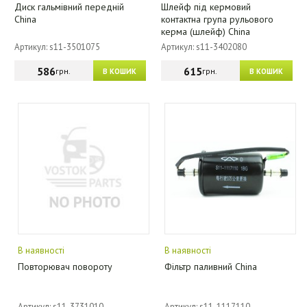
Диск гальмівний передній
Шлейф під кермовий
China
контактна група рульового
керма (шлейф) China
Артикул: s11-3501075
Артикул: s11-3402080
586
615
грн.
грн.
В КОШИК
В КОШИК
В наявності
В наявності
Повторювач повороту
Фільтр паливний China
Артикул: s11-3731010
Артикул: s11-1117110