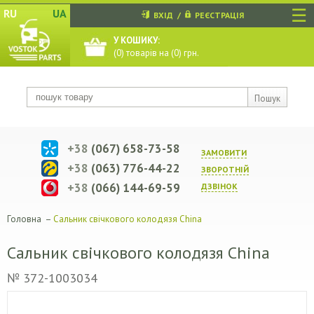
☰
RU
UA
ВХІД
/
РЕЄСТРАЦІЯ
У КОШИКУ:
(
0
) товарів на (
0
) грн.
Пошук
+38
(067) 658-73-58
ЗАМОВИТИ
+38
(063) 776-44-22
ЗВОРОТНIЙ
+38
(066) 144-69-59
ДЗВIНОК
Головна
–
Сальник свічкового колодязя China
Сальник свічкового колодязя China
№ 372-1003034