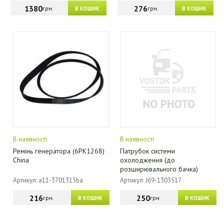
1380
276
грн.
грн.
В КОШИК
В КОШИК
В наявності
В наявності
Ремінь генератора (6PK1268)
Патрубок системи
China
охолодження (до
розширювального бачка)
Артикул: a11-3701315ba
Артикул: J69-1303517
216
250
грн.
грн.
В КОШИК
В КОШИК