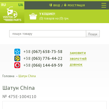
☰
RU
UA
ВХІД
/
РЕЄСТРАЦІЯ
У КОШИКУ:
(
0
) товарів на (
0
) грн.
Пошук
+38
(067) 658-73-58
ЗАМОВИТИ
+38
(063) 776-44-22
ЗВОРОТНIЙ
+38
(066) 144-69-59
ДЗВIНОК
Головна
–
Шатун China
Шатун China
№ 475E-1004110