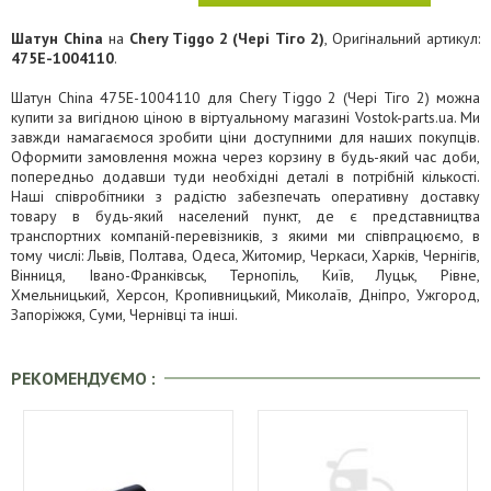
Шатун China
на
Chery Tiggo 2 (Чері Тіго 2)
, Оригінальний артикул:
475E-1004110
.
Шатун China 475E-1004110 для Chery Tiggo 2 (Чері Тіго 2) можна
купити за вигідною ціною в віртуальному магазині Vostok-parts.ua. Ми
завжди намагаємося зробити ціни доступними для наших покупців.
Оформити замовлення можна через корзину в будь-який час доби,
попередньо додавши туди необхідні деталі в потрібній кількості.
Наші співробітники з радістю забезпечать оперативну доставку
товару в будь-який населений пункт, де є представництва
транспортних компаній-перевізників, з якими ми співпрацюємо, в
тому числі: Львів, Полтава, Одеса, Житомир, Черкаси, Харків, Чернігів,
Вінниця, Івано-Франківськ, Тернопіль, Київ, Луцьк, Рівне,
Хмельницький, Херсон, Кропивницький, Миколаїв, Дніпро, Ужгород,
Запоріжжя, Суми, Чернівці та інші.
РЕКОМЕНДУЄМО :