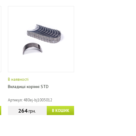
В наявності
Вкладиші корінні STD
Артикул: 480ej-bj1005012
264
грн.
В КОШИК