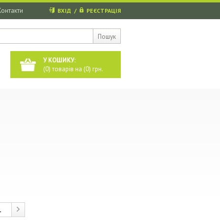
Контакти
ВХІД
/
РЕЄСТРАЦІЯ
Пошук
У КОШИКУ:
(
0
) товарів на (
0
) грн.