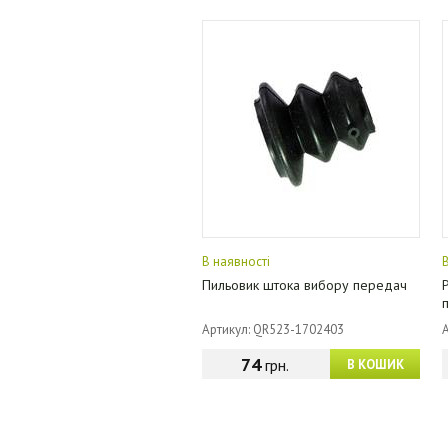
В наявності
Пильовик штока вибору передач
Артикул: QR523-1702403
74
грн.
В КОШИК