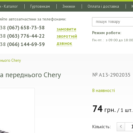
 - Каталог
Гуртовикам
Знижки
Оплата і доставка
яйте автозапчастини за телефонами:
+38
(067) 658-73-58
ЗАМОВИТИ
Режим роботи:
+38
(063) 776-44-22
ЗВОРОТНIЙ
Пн.-пт. : з 09:00 до 18:00
+38
(066) 144-69-59
ДЗВIНОК
нього Chery
а переднього Chery
№ A13-2902035
В наявності
74
грн.
/ 1 шт.
Кількість: