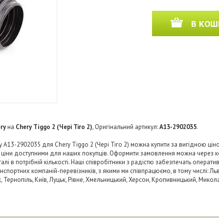
В КОШ
ry
на
Chery Tiggo 2 (Чері Тіго 2)
, Оригінальний артикул:
A13-2902035
.
A13-2902035 для Chery Tiggo 2 (Чері Тіго 2) можна купити за вигідною ціно
и ціни доступними для наших покупців. Оформити замовлення можна через к
і в потрібній кількості. Наші співробітники з радістю забезпечать операти
нспортних компаній-перевізників, з якими ми співпрацюємо, в тому числі: Льв
ьк, Тернопіль, Київ, Луцьк, Рівне, Хмельницький, Херсон, Кропивницький, Микол