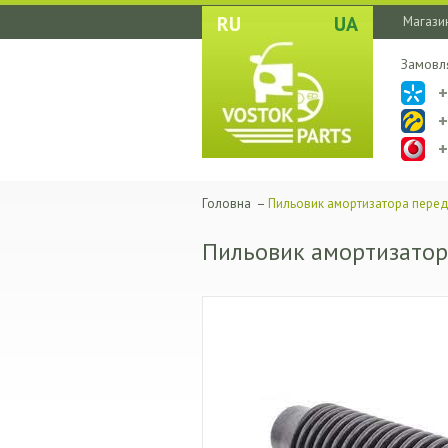
RU
UA
Магазин
Замовл
Головна
–
Пильовик амортизатора перед
Пильовик амортизатор