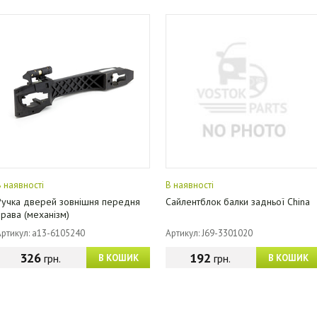
В наявності
В наявності
Ручка дверей зовнішня передня
Сайлентблок балки задньої China
права (механізм)
Артикул: a13-6105240
Артикул: J69-3301020
326
192
грн.
грн.
В КОШИК
В КОШИК