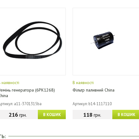
В наявності
В наявності
Ремінь генератора (6PK1268)
Фільтр паливний China
China
Артикул: a11-3701315ba
Артикул: b14-1117110
216
118
грн.
грн.
В КОШИК
В КОШИК
ТЬ: