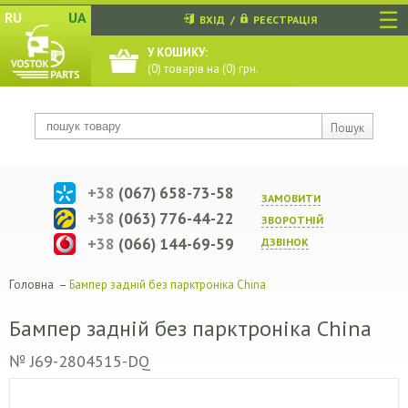
☰
RU
UA
ВХІД
/
РЕЄСТРАЦІЯ
У КОШИКУ:
(
0
) товарів на (
0
) грн.
Пошук
+38
(067) 658-73-58
ЗАМОВИТИ
+38
(063) 776-44-22
ЗВОРОТНIЙ
+38
(066) 144-69-59
ДЗВIНОК
Головна
–
Бампер задній без парктроніка China
Бампер задній без парктроніка China
№ J69-2804515-DQ