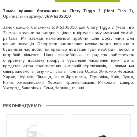
Замок кришки багажника
на
Chery Tiggo 2 (Чері Тіго 2)
,
Оригінальний артикул:
J69-6305010
.
Замок кришки багажника J69-6305010 для Chery Tiggo 2 (Чері Тіго
2) можна купити за вигідною ціною в віртуальному магазині Vostok-
parts.ua. Ми завжди намагаємося зробити ціни доступними для
наших покупців. Оформити замовлення можна через корзину в
будь-який час доби, попередньо додавши туди необхідні деталі в
потрібній кількості. Наші співробітники з радістю забезпечать
оперативну доставку товару в будь-який населений пункт, де є
представництва транспортних компаній-перевізників, з якими ми
співпрацюємо, в тому числі: Львів, Полтава, Одеса, Житомир, Черкаси,
Харків, Чернігів, Вінниця, Івано-Франківськ, Тернопіль, Київ, Луцьк,
Рівне, Хмельницький, Херсон, Кропивницький, Миколаїв, Дніпро,
Ужгород, Запоріжжя, Суми, Чернівці та інші.
РЕКОМЕНДУЄМО :