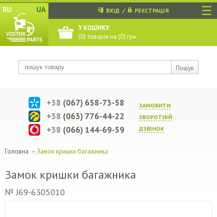
☰
RU
UA
ВХІД
/
РЕЄСТРАЦІЯ
У КОШИКУ:
(
0
) товарів на (
0
) грн.
Пошук
+38
(067) 658-73-58
ЗАМОВИТИ
+38
(063) 776-44-22
ЗВОРОТНIЙ
+38
(066) 144-69-59
ДЗВIНОК
Головна
–
Замок кришки багажника
Замок кришки багажника
№ J69-6305010