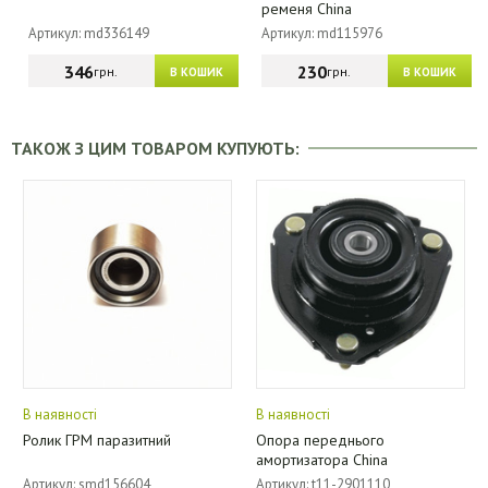
ременя China
Артикул: md336149
Артикул: md115976
346
230
грн.
грн.
В КОШИК
В КОШИК
ТАКОЖ З ЦИМ ТОВАРОМ КУПУЮТЬ:
В наявності
В наявності
Ролик ГРМ паразитний
Опора переднього
амортизатора China
Артикул: smd156604
Артикул: t11-2901110