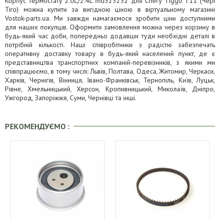
Корпус термостату 2.0L/2.4L md323232 для Chery Tiggo T11 (Чері
Тіго) можна купити за вигідною ціною в віртуальному магазині
Vostok-parts.ua. Ми завжди намагаємося зробити ціни доступними
для наших покупців. Оформити замовлення можна через корзину в
будь-який час доби, попередньо додавши туди необхідні деталі в
потрібній кількості. Наші співробітники з радістю забезпечать
оперативну доставку товару в будь-який населений пункт, де є
представництва транспортних компаній-перевізників, з якими ми
співпрацюємо, в тому числі: Львів, Полтава, Одеса, Житомир, Черкаси,
Харків, Чернігів, Вінниця, Івано-Франківськ, Тернопіль, Київ, Луцьк,
Рівне, Хмельницький, Херсон, Кропивницький, Миколаїв, Дніпро,
Ужгород, Запоріжжя, Суми, Чернівці та інші.
РЕКОМЕНДУЄМО :