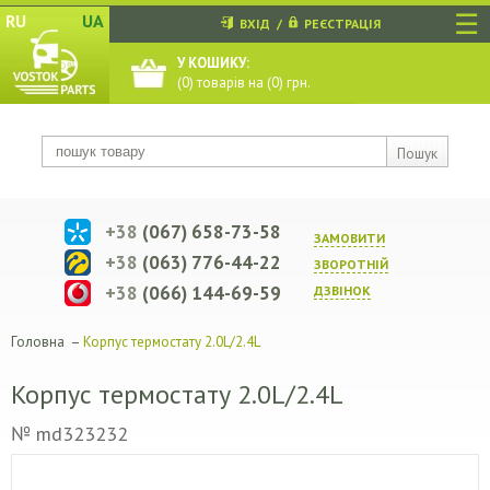
☰
RU
UA
ВХІД
/
РЕЄСТРАЦІЯ
У КОШИКУ:
(
0
) товарів на (
0
) грн.
Пошук
+38
(067) 658-73-58
ЗАМОВИТИ
+38
(063) 776-44-22
ЗВОРОТНIЙ
+38
(066) 144-69-59
ДЗВIНОК
Головна
–
Корпус термостату 2.0L/2.4L
Корпус термостату 2.0L/2.4L
№ md323232