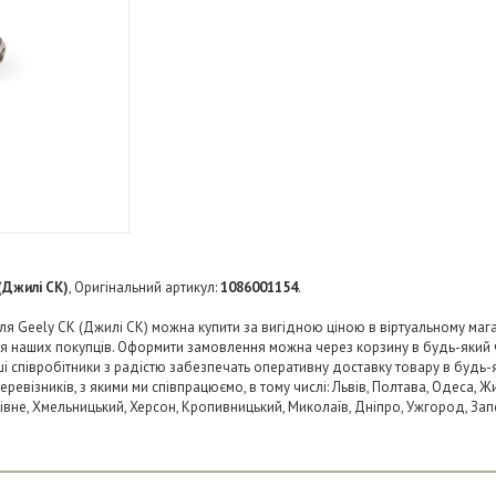
(Джилі СК)
, Оригінальний артикул:
1086001154
.
я Geely CK (Джилі СК) можна купити за вигідною ціною в віртуальному магаз
ля наших покупців. Оформити замовлення можна через корзину в будь-який
аші співробітники з радістю забезпечать оперативну доставку товару в будь-
візників, з якими ми співпрацюємо, в тому числі: Львів, Полтава, Одеса, Жит
 Рівне, Хмельницький, Херсон, Кропивницький, Миколаїв, Дніпро, Ужгород, Запо