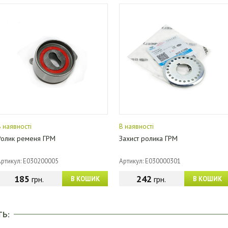
В наявності
В наявності
Ролик ременя ГРМ
Захист ролика ГРМ
Артикул: E030200005
Артикул: E030000301
185
242
грн.
грн.
В КОШИК
В КОШИК
ТЬ: