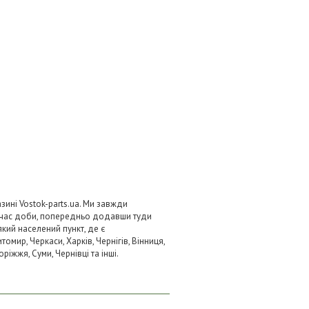
ині Vostok-parts.ua. Ми завжди
 час доби, попередньо додавши туди
який населений пункт, де є
омир, Черкаси, Харків, Чернігів, Вінниця,
ріжжя, Суми, Чернівці та інші.