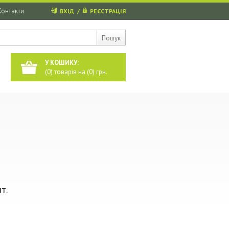
Контакти
ВХІД
/
РЕЄСТРАЦІЯ
Пошук
У КОШИКУ:
(
0
) товарів на (
0
) грн.
т.