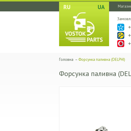
RU
UA
Магазин
Замовл
Головна
–
Форсунка паливна (DELPHI)
Форсунка паливна (DEL