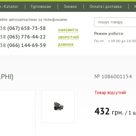
 - Каталог
Гуртовикам
Знижки
Оплата і доставка
яйте автозапчастини за телефонами:
+38
(067) 658-73-58
ЗАМОВИТИ
Режим роботи:
+38
(063) 776-44-22
ЗВОРОТНIЙ
Пн.-пт. : з 09:00 до 18:00
+38
(066) 144-69-59
ДЗВIНОК
PHI)
№ 1086001154
Товар відсутній
432
грн.
/ 1 ш