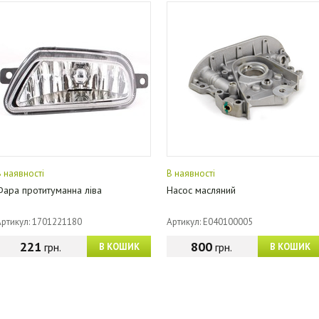
В наявності
В наявності
Фара протитуманна ліва
Насос масляний
Артикул: 1701221180
Артикул: E040100005
221
800
грн.
грн.
В КОШИК
В КОШИК