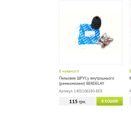
В наявності
Пильовик ШРУСу внутрішнього
(ремкомплект) BERDELAY
Артикул: 1401106180-BER
115
грн.
В КОШИК