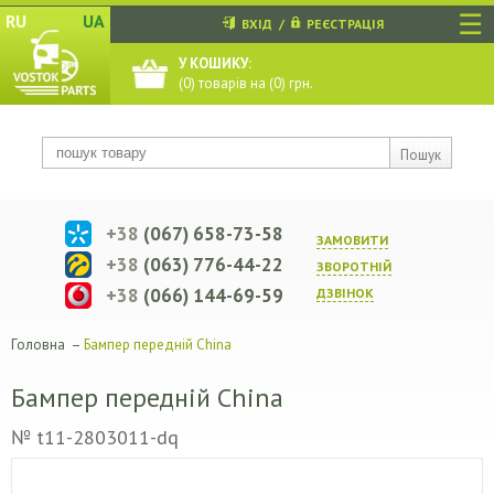
☰
RU
UA
ВХІД
/
РЕЄСТРАЦІЯ
У КОШИКУ:
(
0
) товарів на (
0
) грн.
Пошук
+38
(067) 658-73-58
ЗАМОВИТИ
+38
(063) 776-44-22
ЗВОРОТНIЙ
+38
(066) 144-69-59
ДЗВIНОК
Головна
–
Бампер передній China
Бампер передній China
№ t11-2803011-dq