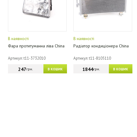
В наявності
В наявності
Фара протитуманна ліва China
Радіатор кондиціонера China
Артикул: t11-3732010
Артикул: t11-8105110
247
1844
грн.
грн.
В КОШИК
В КОШИК