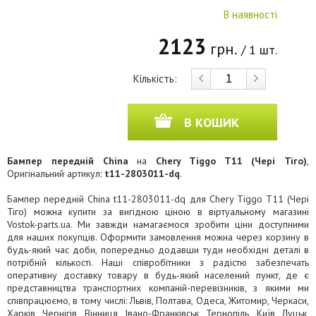
В наявності
2123
грн.
/ 1 шт.
Кількість:
В КОШИК
Бампер передній China
на
Chery Tiggo T11 (Чері Тіго)
,
Оригінальний артикул:
t11-2803011-dq
.
Бампер передній China t11-2803011-dq для Chery Tiggo T11 (Чері
Тіго) можна купити за вигідною ціною в віртуальному магазині
Vostok-parts.ua. Ми завжди намагаємося зробити ціни доступними
для наших покупців. Оформити замовлення можна через корзину в
будь-який час доби, попередньо додавши туди необхідні деталі в
потрібній кількості. Наші співробітники з радістю забезпечать
оперативну доставку товару в будь-який населений пункт, де є
представництва транспортних компаній-перевізників, з якими ми
співпрацюємо, в тому числі: Львів, Полтава, Одеса, Житомир, Черкаси,
Харків, Чернігів, Вінниця, Івано-Франківськ, Тернопіль, Київ, Луцьк,