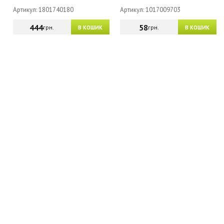
Артикул: 1801740180
Артикул: 1017009703
444
58
грн.
грн.
В КОШИК
В КОШИК
МАГАЗИН - КАТАЛОГ
ГУРТОВИКАМ