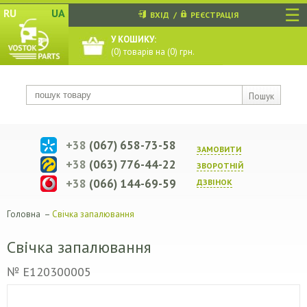
☰
RU
UA
ВХІД
/
РЕЄСТРАЦІЯ
У КОШИКУ:
(
0
) товарів на (
0
) грн.
Пошук
+38
(067) 658-73-58
ЗАМОВИТИ
+38
(063) 776-44-22
ЗВОРОТНIЙ
+38
(066) 144-69-59
ДЗВIНОК
Головна
–
Свічка запалювання
Свічка запалювання
№ E120300005