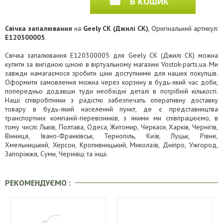
В КОШИК
Свічка запалювання
на
Geely CK (Джилі СК)
, Оригінальний артикул:
E120300005
.
Свічка запалювання E120300005 для Geely CK (Джилі СК) можна
купити за вигідною ціною в віртуальному магазині Vostok-parts.ua. Ми
завжди намагаємося зробити ціни доступними для наших покупців.
Оформити замовлення можна через корзину в будь-який час доби,
попередньо додавши туди необхідні деталі в потрібній кількості.
Наші співробітники з радістю забезпечать оперативну доставку
товару в будь-який населений пункт, де є представництва
транспортних компаній-перевізників, з якими ми співпрацюємо, в
тому числі: Львів, Полтава, Одеса, Житомир, Черкаси, Харків, Чернігів,
Вінниця, Івано-Франківськ, Тернопіль, Київ, Луцьк, Рівне,
Хмельницький, Херсон, Кропивницький, Миколаїв, Дніпро, Ужгород,
Запоріжжя, Суми, Чернівці та інші.
РЕКОМЕНДУЄМО :