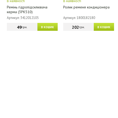
В наявності
В наявності
Ремінь гідропідсилювача
Ролик ременя кондиціонера
керма (3РК510)
Артикул: 3412012105
Артикул: 1800182180
49
202
грн.
грн.
В КОШИК
В КОШИК
МАГАЗИН - КАТАЛОГ