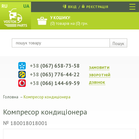
☰
RU
UA
ВХІД
/
РЕЄСТРАЦІЯ
У КОШИКУ:
(
0
) товарів на (
0
) грн.
Пошук
+38
(067) 658-73-58
ЗАМОВИТИ
+38
(063) 776-44-22
ЗВОРОТНIЙ
+38
(066) 144-69-59
ДЗВIНОК
Головна
–
Компресор кондиціонера
Компресор кондиціонера
№ 180018018001