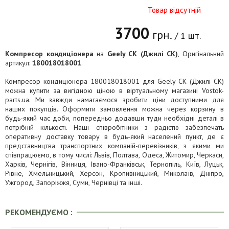
Товар відсутній
3700
грн.
/ 1 шт.
Компресор кондиціонера
на
Geely CK (Джилі СК)
, Оригінальний
артикул:
180018018001
.
Компресор кондиціонера 180018018001 для Geely CK (Джилі СК)
можна купити за вигідною ціною в віртуальному магазині Vostok-
parts.ua. Ми завжди намагаємося зробити ціни доступними для
наших покупців. Оформити замовлення можна через корзину в
будь-який час доби, попередньо додавши туди необхідні деталі в
потрібній кількості. Наші співробітники з радістю забезпечать
оперативну доставку товару в будь-який населений пункт, де є
представництва транспортних компаній-перевізників, з якими ми
співпрацюємо, в тому числі: Львів, Полтава, Одеса, Житомир, Черкаси,
Харків, Чернігів, Вінниця, Івано-Франківськ, Тернопіль, Київ, Луцьк,
Рівне, Хмельницький, Херсон, Кропивницький, Миколаїв, Дніпро,
Ужгород, Запоріжжя, Суми, Чернівці та інші.
РЕКОМЕНДУЄМО :