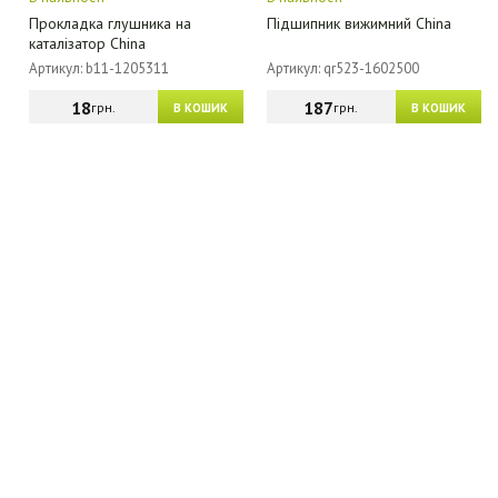
Прокладка глушника на
Підшипник вижимний China
каталізатор China
Артикул: b11-1205311
Артикул: qr523-1602500
18
187
грн.
грн.
В КОШИК
В КОШИК
МАГАЗИН - КАТАЛОГ