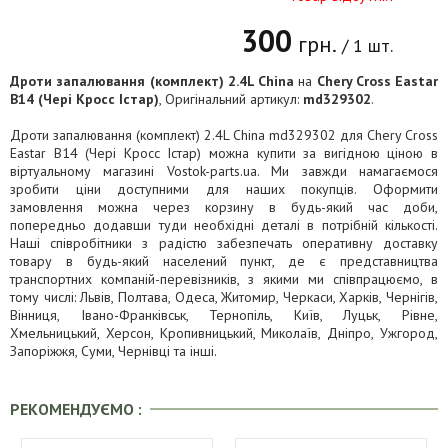
300
грн.
/ 1 шт.
Дроти запалювання (комплект) 2.4L China
на
Chery Cross Eastar
B14 (Чері Кросс Істар)
, Оригінальний артикул:
md329302
.
Дроти запалювання (комплект) 2.4L China md329302 для Chery Cross
Eastar B14 (Чері Кросс Істар) можна купити за вигідною ціною в
віртуальному магазині Vostok-parts.ua. Ми завжди намагаємося
зробити ціни доступними для наших покупців. Оформити
замовлення можна через корзину в будь-який час доби,
попередньо додавши туди необхідні деталі в потрібній кількості.
Наші співробітники з радістю забезпечать оперативну доставку
товару в будь-який населений пункт, де є представництва
транспортних компаній-перевізників, з якими ми співпрацюємо, в
тому числі: Львів, Полтава, Одеса, Житомир, Черкаси, Харків, Чернігів,
Вінниця, Івано-Франківськ, Тернопіль, Київ, Луцьк, Рівне,
Хмельницький, Херсон, Кропивницький, Миколаїв, Дніпро, Ужгород,
Запоріжжя, Суми, Чернівці та інші.
РЕКОМЕНДУЄМО :