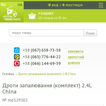
☰
RU
UA
ВХІД
/
РЕЄСТРАЦІЯ
У КОШИКУ:
(
0
) товарів на (
0
) грн.
Пошук
+38
(067) 658-73-58
ЗАМОВИТИ
+38
(063) 776-44-22
ЗВОРОТНIЙ
+38
(066) 144-69-59
ДЗВIНОК
Головна
–
Дроти запалювання (комплект) 2.4L China
Дроти запалювання (комплект) 2.4L
China
№ md329302