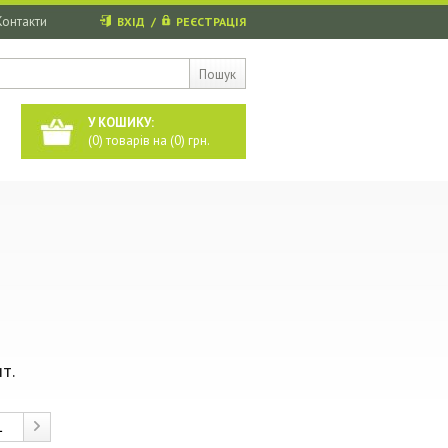
Контакти
ВХІД
/
РЕЄСТРАЦІЯ
Пошук
У КОШИКУ:
(
0
) товарів на (
0
) грн.
т.