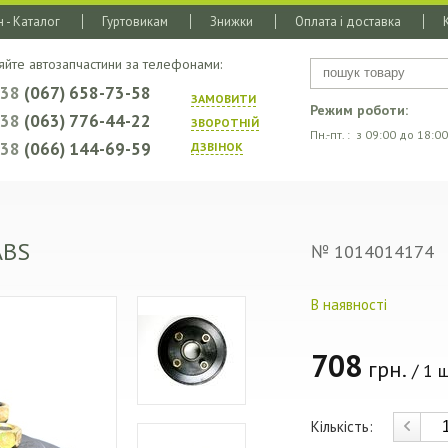
 - Каталог
Гуртовикам
Знижки
Оплата і доставка
яйте автозапчастини за телефонами:
+38
(067) 658-73-58
ЗАМОВИТИ
Режим роботи:
+38
(063) 776-44-22
ЗВОРОТНIЙ
Пн.-пт. : з 09:00 до 18:00
+38
(066) 144-69-59
ДЗВIНОК
ABS
№ 1014014174
В наявності
708
грн.
/ 1 ш
Кількість: