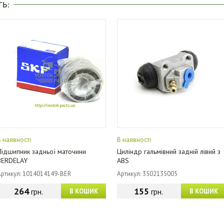
ТЬ:
В наявності
В наявності
Підшипник задньої маточини
Циліндр гальмівний задній лівий з
BERDELAY
ABS
Артикул: 1014014149-BER
Артикул: 3502135005
264
155
грн.
грн.
В КОШИК
В КОШИК