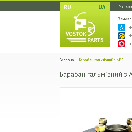
RU
UA
Магазин
Замовл
Головна
–
Барабан гальмівний з ABS
Барабан гальмівний з 