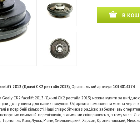
В КОШ
acelift 2013 (Джилі СК2 рестайл 2013)
, Оригінальний артикул:
1014014174
.
Geely CK2 facelift 2013 (Джилі СК2 рестайл 2013) можна купити за вигідною
и ціни доступними для наших покупців. Оформити замовлення можна через к
і в потрібній кількості. Наші співробітники з радістю забезпечать операти
нспортних компаній-перевізників, з якими ми співпрацюємо, в тому числі: Льв
ьк, Тернопіль, Київ, Луцьк, Рівне, Хмельницький, Херсон, Кропивницький, Микол