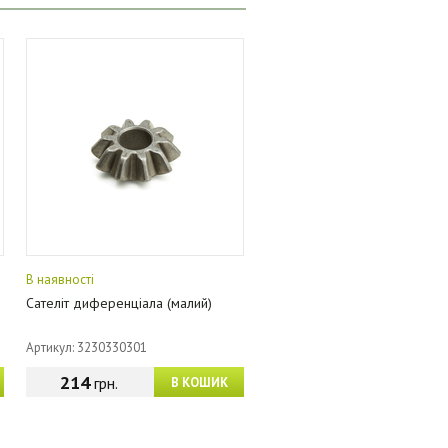
В наявності
Сателіт диференціала (малий)
Артикул: 3230330301
214
грн.
В КОШИК