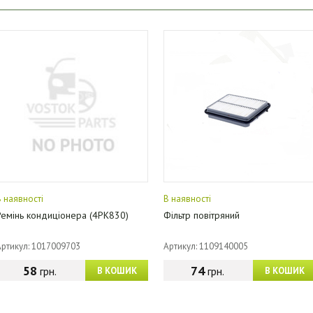
В наявності
В наявності
Ремінь кондиціонера (4PK830)
Фільтр повітряний
Артикул: 1017009703
Артикул: 1109140005
58
74
грн.
грн.
В КОШИК
В КОШИК