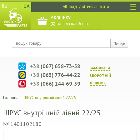
☰
RU
UA
ВХІД
/
РЕЄСТРАЦІЯ
У КОШИКУ:
(
0
) товарів на (
0
) грн.
Пошук
+38
(067) 658-73-58
ЗАМОВИТИ
+38
(063) 776-44-22
ЗВОРОТНIЙ
+38
(066) 144-69-59
ДЗВIНОК
Головна
–
ШРУС внутрішній лівий 22/25
ШРУС внутрішній лівий 22/25
№ 1401102180