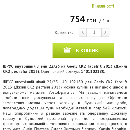
В наявності
754
грн.
/ 1 шт.
Кількість:
В КОШИК
ШРУС внутрішній лівий 22/25
на
Geely CK2 facelift 2013 (Джилі
СК2 рестайл 2013)
, Оригінальний артикул:
1401102180
.
ШРУС внутрішній лівий 22/25 1401102180 для Geely CK2 facelift
2013 (Джилі СК2 рестайл 2013) можна купити за вигідною ціною в
віртуальному магазині Vostok-parts.ua. Ми завжди намагаємося
зробити ціни доступними для наших покупців. Оформити
замовлення можна через корзину в будь-який час доби,
попередньо додавши туди необхідні деталі в потрібній кількості.
Наші співробітники з радістю забезпечать оперативну доставку
товару в будь-який населений пункт, де є представництва
транспортних компаній-перевізників, з якими ми співпрацюємо, в
тому числі: Львів, Полтава, Одеса, Житомир, Черкаси, Харків, Чернігів,