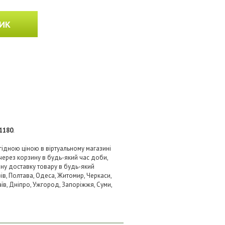
ИК
1180
.
игідною ціною в віртуальному магазині
через корзину в будь-який час доби,
вну доставку товару в будь-який
ів, Полтава, Одеса, Житомир, Черкаси,
аїв, Дніпро, Ужгород, Запоріжжя, Суми,