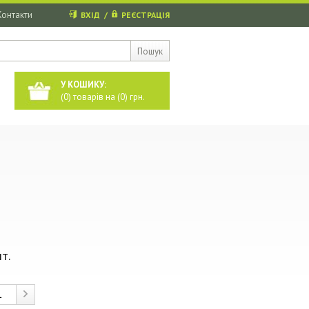
Контакти
ВХІД
/
РЕЄСТРАЦІЯ
Пошук
У КОШИКУ:
(
0
) товарів на (
0
) грн.
т.