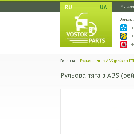
RU
UA
Магазин
Замовл
Головна
–
Рульова тяга з ABS (рейка з ГП
Рульова тяга з ABS (рей