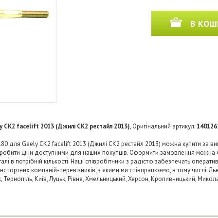
В КОШ
y CK2 facelift 2013 (Джилі СК2 рестайл 2013)
, Оригінальний артикул:
140126
180 для Geely CK2 facelift 2013 (Джилі СК2 рестайл 2013) можна купити за в
 зробити ціни доступними для наших покупців. Оформити замовлення можна 
і в потрібній кількості. Наші співробітники з радістю забезпечать операти
нспортних компаній-перевізників, з якими ми співпрацюємо, в тому числі: Льв
ьк, Тернопіль, Київ, Луцьк, Рівне, Хмельницький, Херсон, Кропивницький, Микол