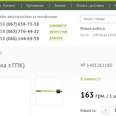
 - Каталог
Гуртовикам
Знижки
Оплата і доставка
яйте автозапчастини за телефонами:
+38
(067) 658-73-58
ЗАМОВИТИ
Режим роботи:
+38
(063) 776-44-22
ЗВОРОТНIЙ
Пн.-пт. : з 09:00 до 18:00
+38
(066) 144-69-59
ДЗВIНОК
К)
ка з ГПК)
№ 1401261180
В наявності
163
грн.
/ 1 ш
Кількість: