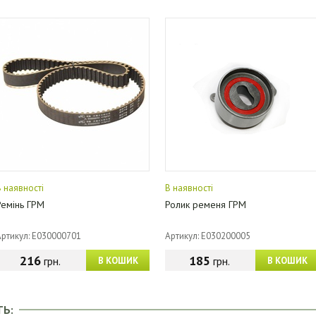
В наявності
В наявності
Ремінь ГРМ
Ролик ременя ГРМ
Артикул: E030000701
Артикул: E030200005
216
185
грн.
грн.
В КОШИК
В КОШИК
ТЬ: