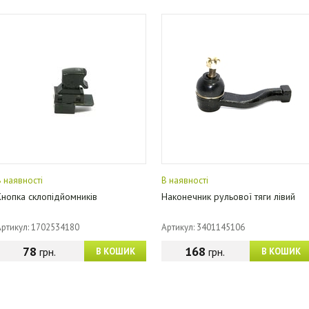
В наявності
В наявності
Кнопка склопідйомників
Наконечник рульової тяги лівий
Артикул: 1702534180
Артикул: 3401145106
78
168
грн.
грн.
В КОШИК
В КОШИК