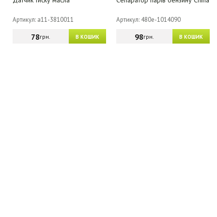
Датчик тиску масла
Сепаратор парів бензину China
Артикул: a11-3810011
Артикул: 480e-1014090
78
98
грн.
грн.
В КОШИК
В КОШИК
МАГАЗИН - КАТАЛОГ