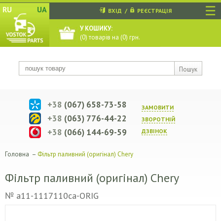
☰
RU
UA
ВХІД
/
РЕЄСТРАЦІЯ
У КОШИКУ:
(
0
) товарів на (
0
) грн.
Пошук
+38
(067) 658-73-58
ЗАМОВИТИ
+38
(063) 776-44-22
ЗВОРОТНIЙ
+38
(066) 144-69-59
ДЗВIНОК
Головна
–
Фільтр паливний (оригінал) Chery
Фільтр паливний (оригінал) Chery
№ a11-1117110ca-ORIG