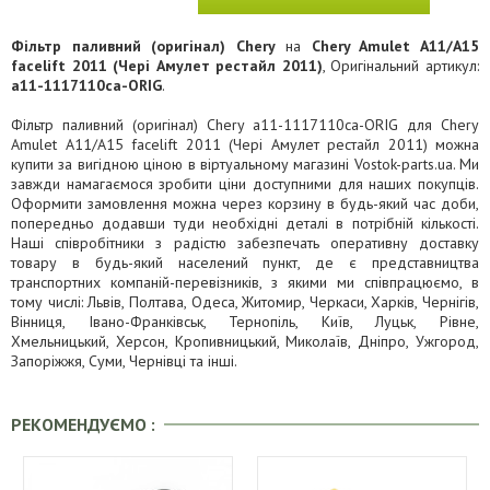
Фільтр паливний (оригінал) Chery
на
Chery Amulet A11/A15
facelift 2011 (Чері Амулет рестайл 2011)
, Оригінальний артикул:
a11-1117110ca-ORIG
.
Фільтр паливний (оригінал) Chery a11-1117110ca-ORIG для Chery
Amulet A11/A15 facelift 2011 (Чері Амулет рестайл 2011) можна
купити за вигідною ціною в віртуальному магазині Vostok-parts.ua. Ми
завжди намагаємося зробити ціни доступними для наших покупців.
Оформити замовлення можна через корзину в будь-який час доби,
попередньо додавши туди необхідні деталі в потрібній кількості.
Наші співробітники з радістю забезпечать оперативну доставку
товару в будь-який населений пункт, де є представництва
транспортних компаній-перевізників, з якими ми співпрацюємо, в
тому числі: Львів, Полтава, Одеса, Житомир, Черкаси, Харків, Чернігів,
Вінниця, Івано-Франківськ, Тернопіль, Київ, Луцьк, Рівне,
Хмельницький, Херсон, Кропивницький, Миколаїв, Дніпро, Ужгород,
Запоріжжя, Суми, Чернівці та інші.
РЕКОМЕНДУЄМО :