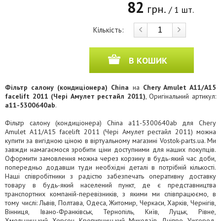
82
грн.
/ 1 шт.
Кількість:
В КОШИК
Фільтр салону (кондиціонера) China
на
Chery Amulet A11/A15
facelift 2011 (Чері Амулет рестайл 2011)
, Оригінальний артикул:
a11-5300640ab
.
Фільтр салону (кондиціонера) China a11-5300640ab для Chery
Amulet A11/A15 facelift 2011 (Чері Амулет рестайл 2011) можна
купити за вигідною ціною в віртуальному магазині Vostok-parts.ua. Ми
завжди намагаємося зробити ціни доступними для наших покупців.
Оформити замовлення можна через корзину в будь-який час доби,
попередньо додавши туди необхідні деталі в потрібній кількості.
Наші співробітники з радістю забезпечать оперативну доставку
товару в будь-який населений пункт, де є представництва
транспортних компаній-перевізників, з якими ми співпрацюємо, в
тому числі: Львів, Полтава, Одеса, Житомир, Черкаси, Харків, Чернігів,
Вінниця, Івано-Франківськ, Тернопіль, Київ, Луцьк, Рівне,
Хмельницький, Херсон, Кропивницький, Миколаїв, Дніпро, Ужгород,