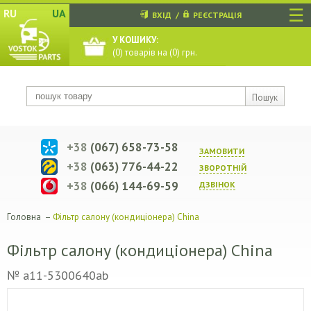
☰
RU
UA
ВХІД
/
РЕЄСТРАЦІЯ
У КОШИКУ:
(
0
) товарів на (
0
) грн.
Пошук
+38
(067) 658-73-58
ЗАМОВИТИ
+38
(063) 776-44-22
ЗВОРОТНIЙ
+38
(066) 144-69-59
ДЗВIНОК
Головна
–
Фільтр салону (кондиціонера) China
Фільтр салону (кондиціонера) China
№ a11-5300640ab