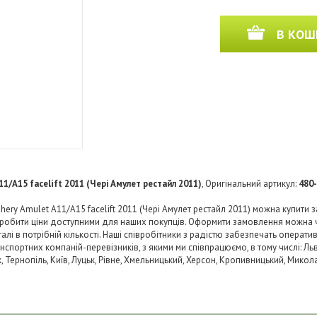
В КОШ
11/A15 facelift 2011 (Чері Амулет рестайл 2011)
, Оригінальний артикул:
480
ery Amulet A11/A15 facelift 2011 (Чері Амулет рестайл 2011) можна купити 
 зробити ціни доступними для наших покупців. Оформити замовлення можна 
і в потрібній кількості. Наші співробітники з радістю забезпечать операти
нспортних компаній-перевізників, з якими ми співпрацюємо, в тому числі: Льв
ьк, Тернопіль, Київ, Луцьк, Рівне, Хмельницький, Херсон, Кропивницький, Микол