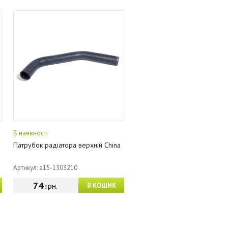
В наявності
Патрубок радіатора верхній China
Артикул: a15-1303210
74
грн.
В КОШИК