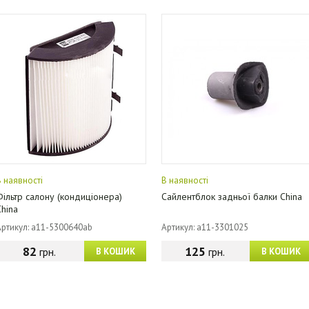
В наявності
В наявності
Фільтр салону (кондиціонера)
Сайлентблок задньої балки China
China
Артикул: a11-5300640ab
Артикул: a11-3301025
82
125
грн.
грн.
В КОШИК
В КОШИК