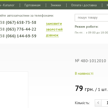
 - Каталог
Гуртовикам
Знижки
Оплата і доставка
яйте автозапчастини за телефонами:
+38
(067) 658-73-58
ЗАМОВИТИ
Режим роботи:
+38
(063) 776-44-22
ЗВОРОТНIЙ
Пн.-пт. : з 09:00 до 18:00
+38
(066) 144-69-59
ДЗВIНОК
№ 480-1012010
В наявності
79
грн.
/ 1 шт.
Кількість: