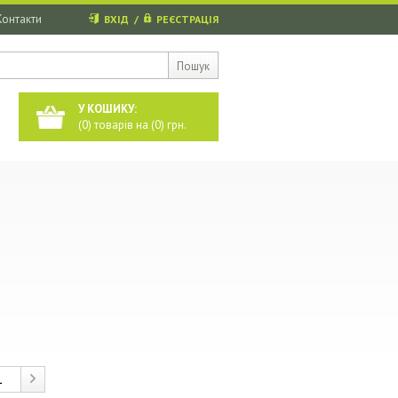
Контакти
ВХІД
/
РЕЄСТРАЦІЯ
Пошук
У КОШИКУ:
(
0
) товарів на (
0
) грн.