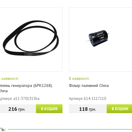
В наявності
В наявності
Ремінь генератора (6PK1268)
Фільтр паливний China
China
Артикул: a11-3701315ba
Артикул: b14-1117110
216
118
грн.
грн.
В КОШИК
В КОШИК
ТЬ: