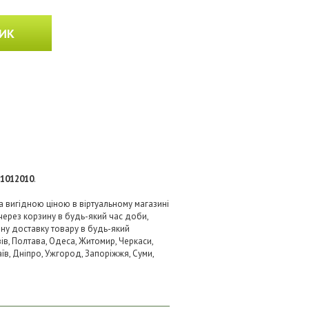
ИК
-1012010
.
за вигідною ціною в віртуальному магазині
через корзину в будь-який час доби,
вну доставку товару в будь-який
ів, Полтава, Одеса, Житомир, Черкаси,
аїв, Дніпро, Ужгород, Запоріжжя, Суми,