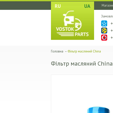
RU
UA
Магазин
Замовл
Головна
–
Фільтр масляний China
Фільтр масляний China