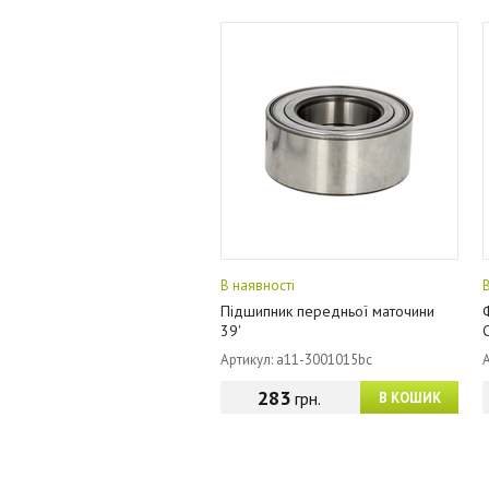
В наявності
Підшипник передньої маточини
39'
Артикул: a11-3001015bc
283
грн.
В КОШИК