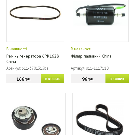
В наявності
В наявності
Ремінь генератора 6PK1628
Фільтр паливний China
China
Артикул: b11-3701315ba
Артикул: s11-1117110
166
96
грн.
грн.
В КОШИК
В КОШИК