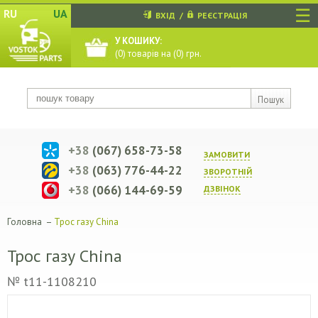
☰
RU
UA
ВХІД
/
РЕЄСТРАЦІЯ
У КОШИКУ:
(
0
) товарів на (
0
) грн.
Пошук
+38
(067) 658-73-58
ЗАМОВИТИ
+38
(063) 776-44-22
ЗВОРОТНIЙ
+38
(066) 144-69-59
ДЗВIНОК
Головна
–
Трос газу China
Трос газу China
№ t11-1108210