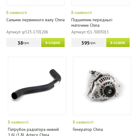
В наявності
В наявності
Сальник первинного валу China
Підшипник передньої
маточини China
Артикул: qr523-1701206
Артикул: t11-3003015
38
395
грн.
грн.
В КОШИК
В КОШИК
В наявності
В наявності
Патрубок радіатора нижній
Генератор China
1.6L/1.8L Acteco China