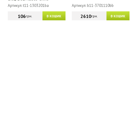
Артикул: t11-1303201ba
Артикул: b11-3701110bb
106
2610
грн.
грн.
В КОШИК
В КОШИК
МАГАЗИН - КАТАЛОГ
ГУРТОВИКАМ