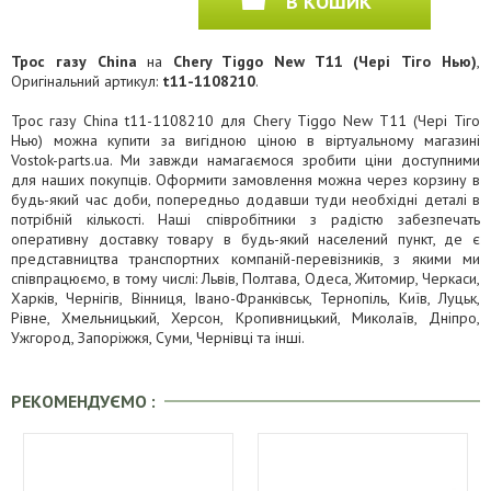
В КОШИК
Трос газу China
на
Chery Tiggo New T11 (Чері Тіго Нью)
,
Оригінальний артикул:
t11-1108210
.
Трос газу China t11-1108210 для Chery Tiggo New T11 (Чері Тіго
Нью) можна купити за вигідною ціною в віртуальному магазині
Vostok-parts.ua. Ми завжди намагаємося зробити ціни доступними
для наших покупців. Оформити замовлення можна через корзину в
будь-який час доби, попередньо додавши туди необхідні деталі в
потрібній кількості. Наші співробітники з радістю забезпечать
оперативну доставку товару в будь-який населений пункт, де є
представництва транспортних компаній-перевізників, з якими ми
співпрацюємо, в тому числі: Львів, Полтава, Одеса, Житомир, Черкаси,
Харків, Чернігів, Вінниця, Івано-Франківськ, Тернопіль, Київ, Луцьк,
Рівне, Хмельницький, Херсон, Кропивницький, Миколаїв, Дніпро,
Ужгород, Запоріжжя, Суми, Чернівці та інші.
РЕКОМЕНДУЄМО :