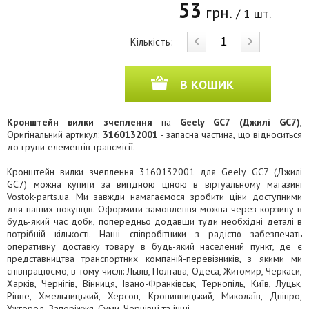
53
грн.
/ 1 шт.
Кількість:
В КОШИК
Кронштейн вилки зчеплення
на
Geely GC7 (Джилі GC7)
,
Оригінальний артикул:
3160132001
- запасна частина, що відноситься
до групи елементів трансмісії.
Кронштейн вилки зчеплення 3160132001 для Geely GC7 (Джилі
GC7) можна купити за вигідною ціною в віртуальному магазині
Vostok-parts.ua. Ми завжди намагаємося зробити ціни доступними
для наших покупців. Оформити замовлення можна через корзину в
будь-який час доби, попередньо додавши туди необхідні деталі в
потрібній кількості. Наші співробітники з радістю забезпечать
оперативну доставку товару в будь-який населений пункт, де є
представництва транспортних компаній-перевізників, з якими ми
співпрацюємо, в тому числі: Львів, Полтава, Одеса, Житомир, Черкаси,
Харків, Чернігів, Вінниця, Івано-Франківськ, Тернопіль, Київ, Луцьк,
Рівне, Хмельницький, Херсон, Кропивницький, Миколаїв, Дніпро,
Ужгород, Запоріжжя, Суми, Чернівці та інші.