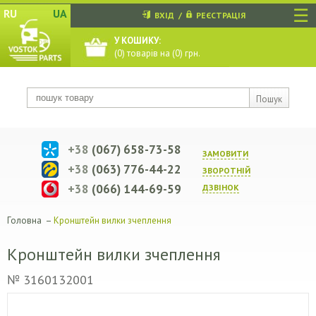
☰
RU
UA
ВХІД
/
РЕЄСТРАЦІЯ
У КОШИКУ:
(
0
) товарів на (
0
) грн.
Пошук
+38
(067) 658-73-58
ЗАМОВИТИ
+38
(063) 776-44-22
ЗВОРОТНIЙ
+38
(066) 144-69-59
ДЗВIНОК
Головна
–
Кронштейн вилки зчеплення
Кронштейн вилки зчеплення
№ 3160132001