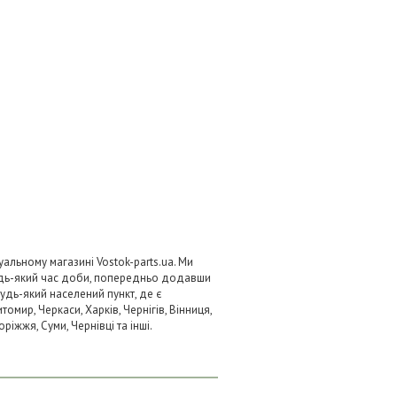
альному магазині Vostok-parts.ua. Ми
удь-який час доби, попередньо додавши
будь-який населений пункт, де є
омир, Черкаси, Харків, Чернігів, Вінниця,
ріжжя, Суми, Чернівці та інші.