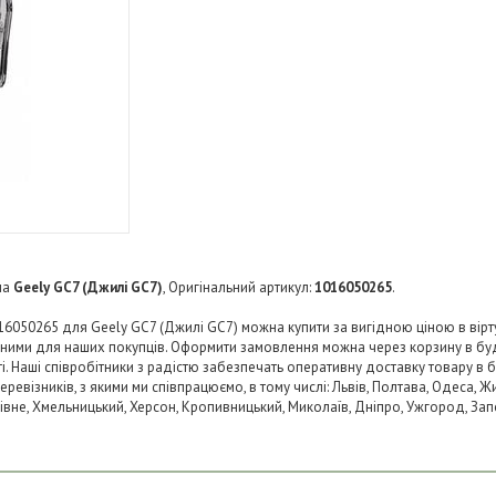
на
Geely GC7 (Джилі GC7)
, Оригінальний артикул:
1016050265
.
16050265 для Geely GC7 (Джилі GC7) можна купити за вигідною ціною в вірту
пними для наших покупців. Оформити замовлення можна через корзину в б
ті. Наші співробітники з радістю забезпечать оперативну доставку товару в 
візників, з якими ми співпрацюємо, в тому числі: Львів, Полтава, Одеса, Жит
 Рівне, Хмельницький, Херсон, Кропивницький, Миколаїв, Дніпро, Ужгород, Запо