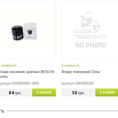
В наявності
В наявності
Фільтр масляний оригінал (BOSCH)
Фільтр повітряний China
Geely
Артикул: E020800005-ORIG
Артикул: 1064000180
84
58
грн.
грн.
В КОШИК
В КОШИК
ТЬ: