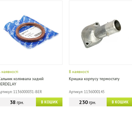
В наявності
В наявності
Сальник колінвала задній
Кришка корпусу термостату
BERDELAY
Артикул: 1136000031-BER
Артикул: 1136000145
38
230
грн.
грн.
В КОШИК
В КОШИК