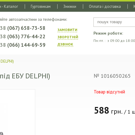
 - Каталог
Гуртовикам
Знижки
Оплата і доставка
яйте автозапчастини за телефонами:
+38
(067) 658-73-58
ЗАМОВИТИ
Режим роботи:
+38
(063) 776-44-22
ЗВОРОТНIЙ
Пн.-пт. : з 09:00 до 18:00
+38
(066) 144-69-59
ДЗВIНОК
 DELPHI)
під ЕБУ DELPHI)
№ 1016050265
Товар відсутній
588
грн.
/ 1 ш