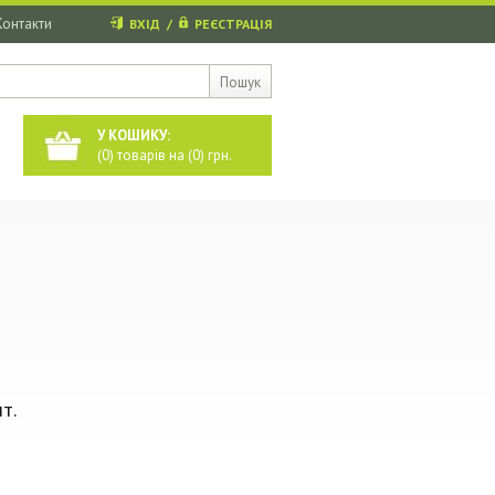
Контакти
ВХІД
/
РЕЄСТРАЦІЯ
Пошук
У КОШИКУ:
(
0
) товарів на (
0
) грн.
т.