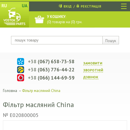
☰
RU
UA
ВХІД
/
РЕЄСТРАЦІЯ
У КОШИКУ:
(
0
) товарів на (
0
) грн.
Пошук
+38
(067) 658-73-58
ЗАМОВИТИ
+38
(063) 776-44-22
ЗВОРОТНIЙ
+38
(066) 144-69-59
ДЗВIНОК
Головна
–
Фільтр масляний China
Фільтр масляний China
№ E020800005