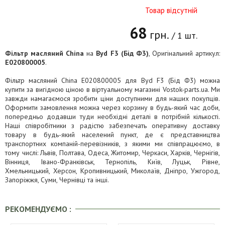
Товар відсутній
68
грн.
/ 1 шт.
Фільтр масляний China
на
Byd F3 (Бід Ф3)
, Оригінальний артикул:
E020800005
.
Фільтр масляний China E020800005 для Byd F3 (Бід Ф3) можна
купити за вигідною ціною в віртуальному магазині Vostok-parts.ua. Ми
завжди намагаємося зробити ціни доступними для наших покупців.
Оформити замовлення можна через корзину в будь-який час доби,
попередньо додавши туди необхідні деталі в потрібній кількості.
Наші співробітники з радістю забезпечать оперативну доставку
товару в будь-який населений пункт, де є представництва
транспортних компаній-перевізників, з якими ми співпрацюємо, в
тому числі: Львів, Полтава, Одеса, Житомир, Черкаси, Харків, Чернігів,
Вінниця, Івано-Франківськ, Тернопіль, Київ, Луцьк, Рівне,
Хмельницький, Херсон, Кропивницький, Миколаїв, Дніпро, Ужгород,
Запоріжжя, Суми, Чернівці та інші.
РЕКОМЕНДУЄМО :