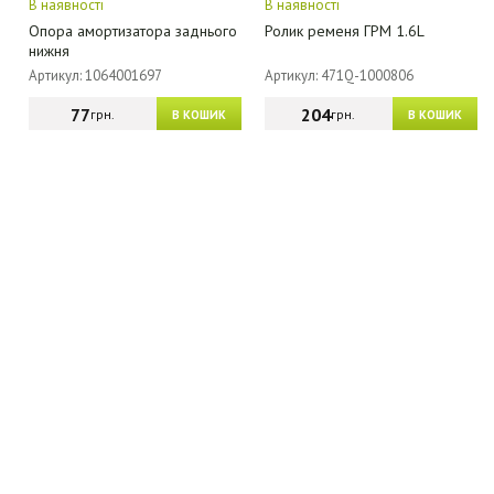
В наявності
В наявності
Опора амортизатора заднього
Ролик ременя ГРМ 1.6L
нижня
Артикул: 1064001697
Артикул: 471Q-1000806
77
204
грн.
грн.
В КОШИК
В КОШИК
МАГАЗИН - КАТАЛОГ