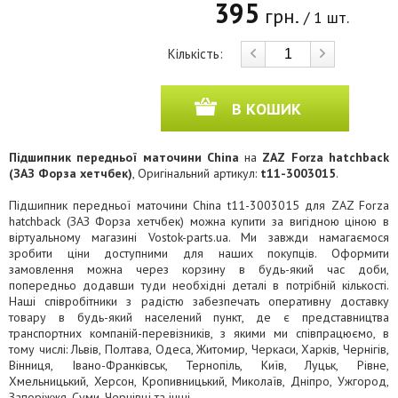
395
грн.
/ 1 шт.
Кількість:
В КОШИК
Підшипник передньої маточини China
на
ZAZ Forza hatchback
(ЗАЗ Форза хетчбек)
, Оригінальний артикул:
t11-3003015
.
Підшипник передньої маточини China t11-3003015 для ZAZ Forza
hatchback (ЗАЗ Форза хетчбек) можна купити за вигідною ціною в
віртуальному магазині Vostok-parts.ua. Ми завжди намагаємося
зробити ціни доступними для наших покупців. Оформити
замовлення можна через корзину в будь-який час доби,
попередньо додавши туди необхідні деталі в потрібній кількості.
Наші співробітники з радістю забезпечать оперативну доставку
товару в будь-який населений пункт, де є представництва
транспортних компаній-перевізників, з якими ми співпрацюємо, в
тому числі: Львів, Полтава, Одеса, Житомир, Черкаси, Харків, Чернігів,
Вінниця, Івано-Франківськ, Тернопіль, Київ, Луцьк, Рівне,
Хмельницький, Херсон, Кропивницький, Миколаїв, Дніпро, Ужгород,
Запоріжжя, Суми, Чернівці та інші.