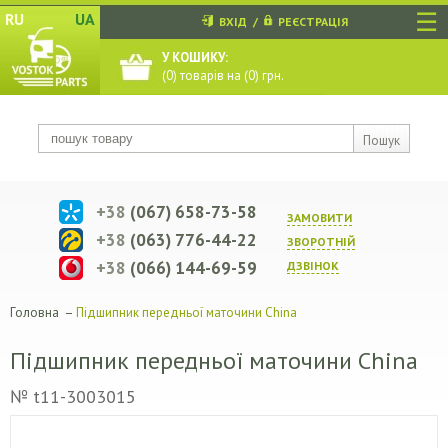
☰
RU
UA
ВХІД
/
РЕЄСТРАЦІЯ
У КОШИКУ:
(
0
) товарів на (
0
) грн.
Пошук
+38
(067) 658-73-58
ЗАМОВИТИ
+38
(063) 776-44-22
ЗВОРОТНIЙ
+38
(066) 144-69-59
ДЗВIНОК
Головна
–
Підшипник передньої маточини China
Підшипник передньої маточини China
№ t11-3003015