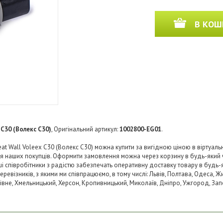
В КОШ
 C30 (Волекс C30)
, Оригінальний артикул:
1002800-EG01
.
t Wall Voleex C30 (Волекс C30) можна купити за вигідною ціною в віртуальн
ля наших покупців. Оформити замовлення можна через корзину в будь-який
аші співробітники з радістю забезпечать оперативну доставку товару в будь-
візників, з якими ми співпрацюємо, в тому числі: Львів, Полтава, Одеса, Жит
 Рівне, Хмельницький, Херсон, Кропивницький, Миколаїв, Дніпро, Ужгород, Запо