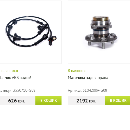
В наявності
В наявності
Датчик ABS задній
Маточина задня права
Артикул: 3550710-G08
Артикул: 3104200A-G08
626
2192
грн.
грн.
В КОШИК
В КОШИК