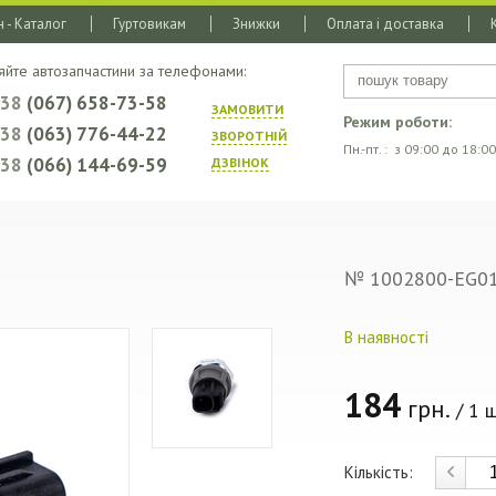
 - Каталог
Гуртовикам
Знижки
Оплата і доставка
яйте автозапчастини за телефонами:
+38
(067) 658-73-58
ЗАМОВИТИ
Режим роботи:
+38
(063) 776-44-22
ЗВОРОТНIЙ
Пн.-пт. : з 09:00 до 18:00
+38
(066) 144-69-59
ДЗВIНОК
№ 1002800-EG0
В наявності
184
грн.
/ 1 ш
Кількість: