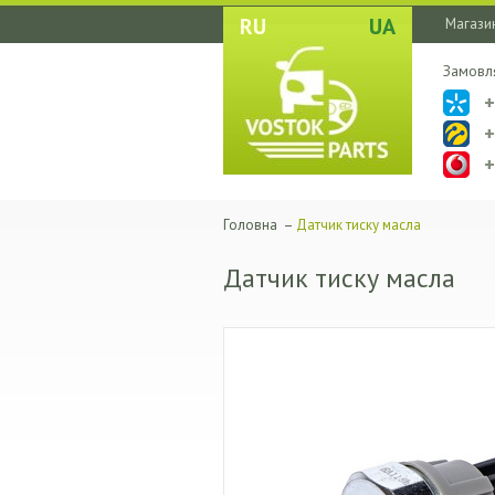
RU
UA
Магазин
Замовл
Головна
–
Датчик тиску масла
Датчик тиску масла