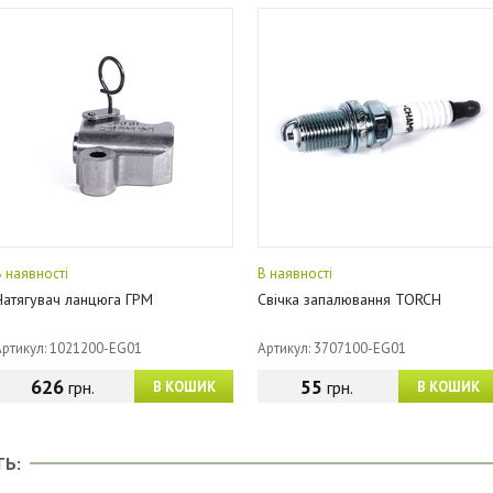
В наявності
В наявності
Натягувач ланцюга ГРМ
Свічка запалювання TORCH
Артикул: 1021200-EG01
Артикул: 3707100-EG01
626
55
грн.
грн.
В КОШИК
В КОШИК
ТЬ: