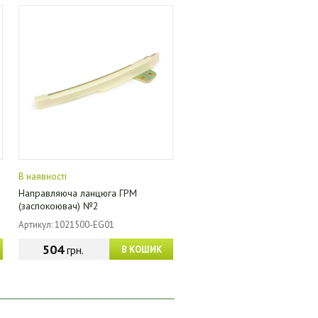
В наявності
Направляюча ланцюга ГРМ
(заспокоювач) №2
Артикул: 1021500-EG01
504
грн.
В КОШИК