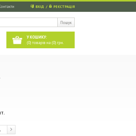
Контакти
ВХІД
/
РЕЄСТРАЦІЯ
Пошук
У КОШИКУ:
(
0
) товарів на (
0
) грн.
1
т.