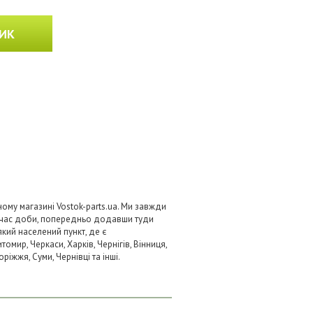
ИК
ому магазині Vostok-parts.ua. Ми завжди
 час доби, попередньо додавши туди
який населений пункт, де є
омир, Черкаси, Харків, Чернігів, Вінниця,
ріжжя, Суми, Чернівці та інші.