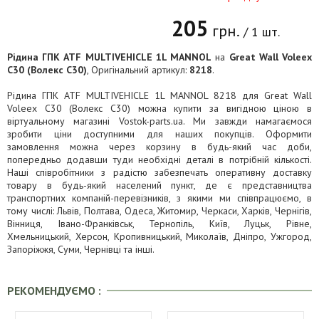
205
грн.
/ 1 шт.
Рідина ГПК ATF MULTIVEHICLE 1L MANNOL
на
Great Wall Voleex
C30 (Волекс C30)
, Оригінальний артикул:
8218
.
Рідина ГПК ATF MULTIVEHICLE 1L MANNOL 8218 для Great Wall
Voleex C30 (Волекс C30) можна купити за вигідною ціною в
віртуальному магазині Vostok-parts.ua. Ми завжди намагаємося
зробити ціни доступними для наших покупців. Оформити
замовлення можна через корзину в будь-який час доби,
попередньо додавши туди необхідні деталі в потрібній кількості.
Наші співробітники з радістю забезпечать оперативну доставку
товару в будь-який населений пункт, де є представництва
транспортних компаній-перевізників, з якими ми співпрацюємо, в
тому числі: Львів, Полтава, Одеса, Житомир, Черкаси, Харків, Чернігів,
Вінниця, Івано-Франківськ, Тернопіль, Київ, Луцьк, Рівне,
Хмельницький, Херсон, Кропивницький, Миколаїв, Дніпро, Ужгород,
Запоріжжя, Суми, Чернівці та інші.
РЕКОМЕНДУЄМО :