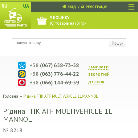
☰
RU
UA
ВХІД
/
РЕЄСТРАЦІЯ
У КОШИКУ:
(
0
) товарів на (
0
) грн.
Пошук
+38
(067) 658-73-58
ЗАМОВИТИ
+38
(063) 776-44-22
ЗВОРОТНIЙ
+38
(066) 144-69-59
ДЗВIНОК
Головна
–
Рідина ГПК ATF MULTIVEHICLE 1L MANNOL
Рідина ГПК ATF MULTIVEHICLE 1L
MANNOL
№ 8218