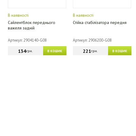
В наявності
В наявності
Сайлентблок переднього
Стійка стабілізатора передня
важеля задній
Артикул: 2904140-G08
Артикул: 2906200-G08
134
221
грн.
грн.
В КОШИК
В КОШИК