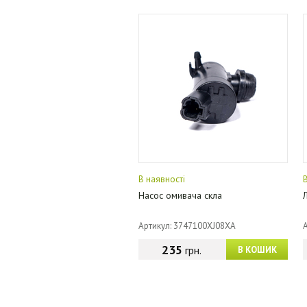
В наявності
Насос омивача скла
Артикул: 3747100XJ08XA
235
грн.
В КОШИК