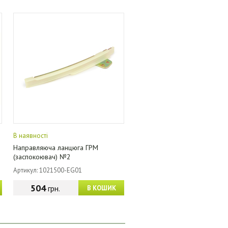
В наявності
Направляюча ланцюга ГРМ
(заспокоювач) №2
Артикул: 1021500-EG01
504
грн.
В КОШИК