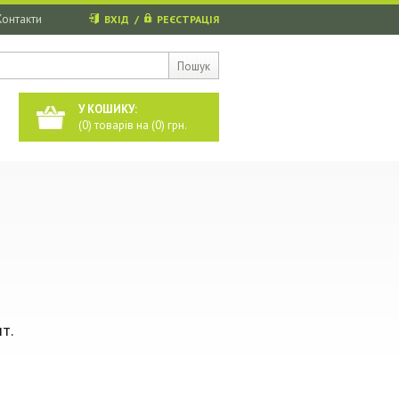
Контакти
ВХІД
/
РЕЄСТРАЦІЯ
Пошук
У КОШИКУ:
(
0
) товарів на (
0
) грн.
т.