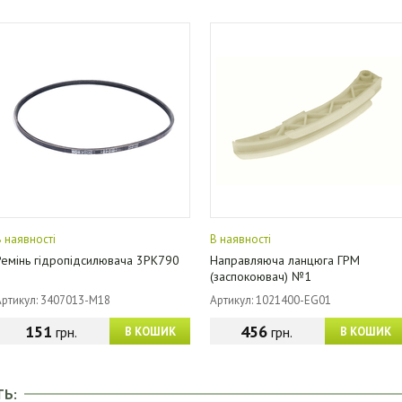
В наявності
В наявності
Ремінь гідропідсилювача 3PK790
Направляюча ланцюга ГРМ
(заспокоювач) №1
Артикул: 3407013-M18
Артикул: 1021400-EG01
151
456
грн.
грн.
В КОШИК
В КОШИК
ТЬ: