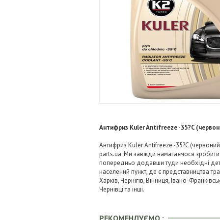
Антифриз Kuler Antifreeze -35?C (червон
Антифриз Kuler Antifreeze -35?C (червони
parts.ua. Ми завжди намагаємося зробит
попередньо додавши туди необхідні детал
населений пункт, де є представництва тра
Харків, Чернігів, Вінниця, Івано-Франківс
Чернівці та інші.
РЕКОМЕНДУЄМО :