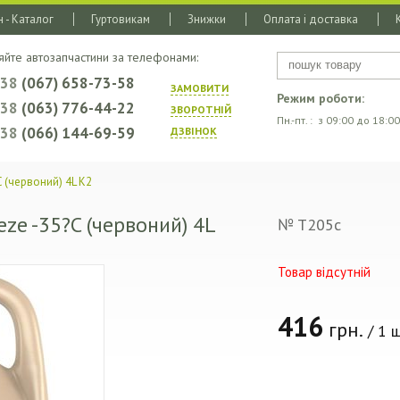
 - Каталог
Гуртовикам
Знижки
Оплата і доставка
яйте автозапчастини за телефонами:
+38
(067) 658-73-58
ЗАМОВИТИ
Режим роботи:
+38
(063) 776-44-22
ЗВОРОТНIЙ
Пн.-пт. : з 09:00 до 18:00
+38
(066) 144-69-59
ДЗВIНОК
C (червоний) 4L K2
eze -35?C (червоний) 4L
№ T205c
Товар відсутній
416
грн.
/ 1 ш