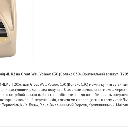
ий) 4L K2
на
Great Wall Voleex C30 (Волекс C30)
, Оригінальний артикул:
T20
й) 4L K2 T205c для Great Wall Voleex C30 (Волекс C30) можна купити за вигід
и ціни доступними для наших покупців. Оформити замовлення можна через к
і в потрібній кількості. Наші співробітники з радістю забезпечать операти
нспортних компаній-перевізників, з якими ми співпрацюємо, в тому числі: Льв
ьк, Тернопіль, Київ, Луцьк, Рівне, Хмельницький, Херсон, Кропивницький, Микол