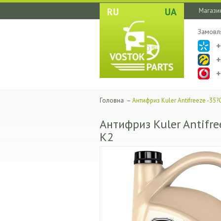
RU
UA
Магазин
Замовл
Головна
–
Антифриз Kuler Antifreeze -35?
Антифриз Kuler Antifre
K2