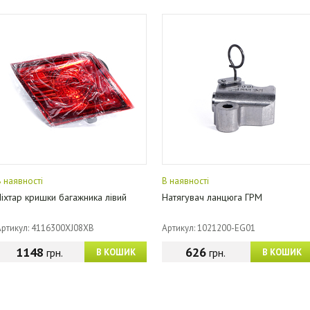
В наявності
В наявності
Ліхтар кришки багажника лівий
Натягувач ланцюга ГРМ
Артикул: 4116300XJ08XB
Артикул: 1021200-EG01
1148
626
грн.
грн.
В КОШИК
В КОШИК