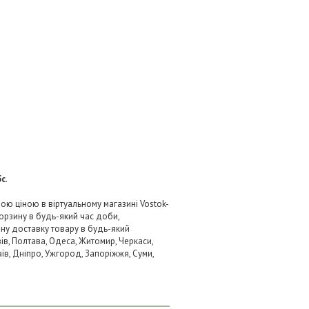
5c
.
ною ціною в віртуальному магазині Vostok-
орзину в будь-який час доби,
вну доставку товару в будь-який
ів, Полтава, Одеса, Житомир, Черкаси,
аїв, Дніпро, Ужгород, Запоріжжя, Суми,