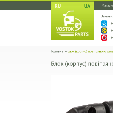
RU
UA
Магазин
Замовл
Головна
–
Блок (корпус) повітряного філ
Блок (корпус) повітрян