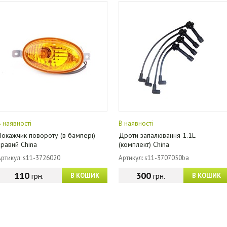
В наявності
В наявності
Покажчик повороту (в бампері)
Дроти запалювання 1.1L
правий China
(комплект) China
Артикул: s11-3726020
Артикул: s11-3707050ba
110
300
грн.
грн.
В КОШИК
В КОШИК