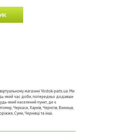
ИК
віртуальному магазині Vostok-parts.ua. Ми
удь-який час доби, попередньо додавши
будь-який населений пункт, де є
омир, Черкаси, Харків, Чернігів, Вінниця,
ріжжя, Суми, Чернівці та інші.