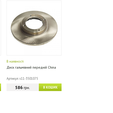
В наявності
Диск гальмівний передній China
Артикул: s11-3501075
586
грн.
В КОШИК