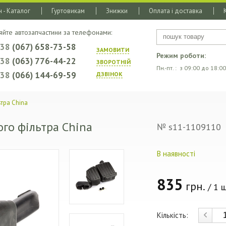
 - Каталог
Гуртовикам
Знижки
Оплата і доставка
яйте автозапчастини за телефонами:
+38
(067) 658-73-58
ЗАМОВИТИ
Режим роботи:
+38
(063) 776-44-22
ЗВОРОТНIЙ
Пн.-пт. : з 09:00 до 18:00
+38
(066) 144-69-59
ДЗВIНОК
ьтра China
ого фільтра China
№ s11-1109110
В наявності
835
грн.
/ 1 ш
Кількість: