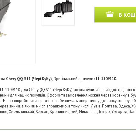
В КОШ
на
Chery QQ S11 (Чері КуКу)
, Оригінальний артикул:
s11-1109110
.
s11-1109110 для Chery QQ S11 (Чері КуКу) можна купити за вигідною ціною в 
пними для наших покупців. Оформити замовлення можна через корзину в б
ті. Наші співробітники з радістю забезпечать оперативну доставку товару в 
візників, з якими ми співпрацюємо, в тому числі: Львів, Полтава, Одеса, Жит
 Рівне, Хмельницький, Херсон, Кропивницький, Миколаїв, Дніпро, Ужгород, Запо