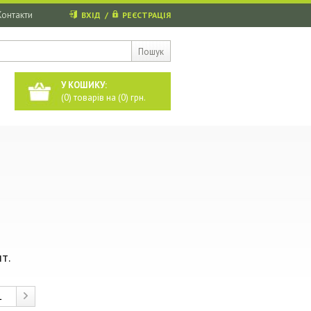
Контакти
ВХІД
/
РЕЄСТРАЦІЯ
Пошук
У КОШИКУ:
(
0
) товарів на (
0
) грн.
т.