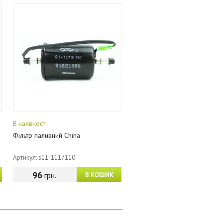
В наявності
Фільтр паливний China
Артикул: s11-1117110
96
грн.
В КОШИК