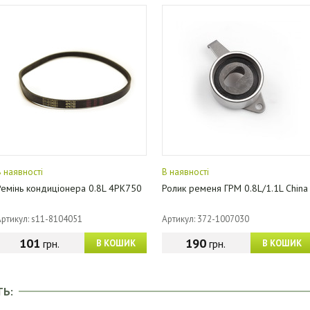
В наявності
В наявності
Ремінь кондиціонера 0.8L 4PK750
Ролик ременя ГРМ 0.8L/1.1L China
Артикул: s11-8104051
Артикул: 372-1007030
101
190
грн.
грн.
В КОШИК
В КОШИК
ТЬ: