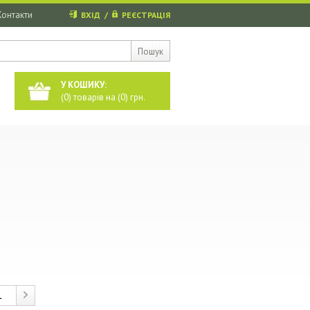
Контакти
ВХІД
/
РЕЄСТРАЦІЯ
Пошук
У КОШИКУ:
(
0
) товарів на (
0
) грн.