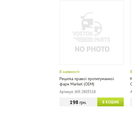
В наявності
Решітка правої протитуманної
фари Market (OEM)
Артикул: J69-2803518
198
грн.
В КОШИК