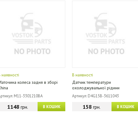
В наявності
В наявності
Маточина колеса задня в зборі
Датчик температури
China
охолоджувальної рідини
Артикул: M11-3301210BA
Артикул: D4G15B-3611043
1148
158
грн.
грн.
В КОШИК
В КОШИК