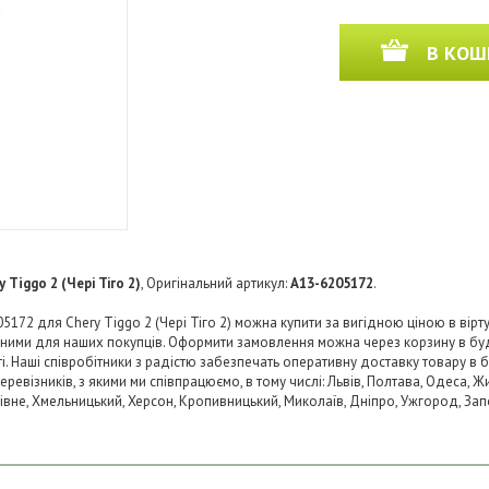
В КОШ
y Tiggo 2 (Чері Тіго 2)
, Оригінальний артикул:
A13-6205172
.
172 для Chery Tiggo 2 (Чері Тіго 2) можна купити за вигідною ціною в вірту
пними для наших покупців. Оформити замовлення можна через корзину в б
ті. Наші співробітники з радістю забезпечать оперативну доставку товару в 
візників, з якими ми співпрацюємо, в тому числі: Львів, Полтава, Одеса, Жит
 Рівне, Хмельницький, Херсон, Кропивницький, Миколаїв, Дніпро, Ужгород, Запо