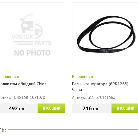
В наявності
В наявності
Ролик грм обвідний China
Ремінь генератора (6PK1268)
China
Артикул: D4G15B-1021070
Артикул: a11-3701315ba
492
216
грн.
грн.
В КОШИК
В КОШИК
ТЬ: