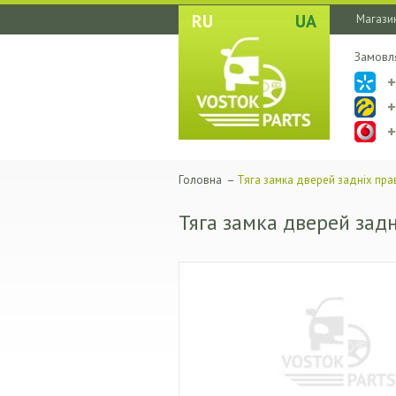
RU
UA
Магазин
Замовл
Головна
–
Тяга замка дверей задніх пра
Тяга замка дверей зад