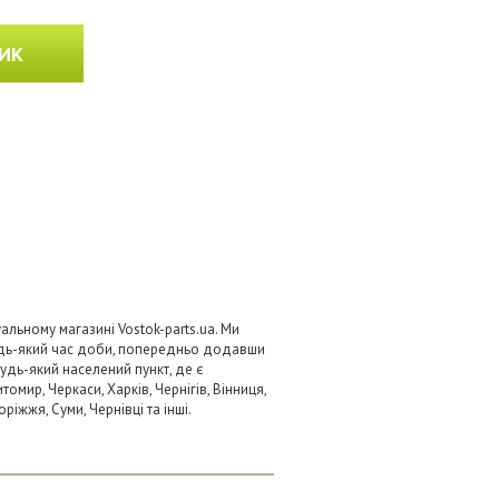
ИК
альному магазині Vostok-parts.ua. Ми
удь-який час доби, попередньо додавши
будь-який населений пункт, де є
омир, Черкаси, Харків, Чернігів, Вінниця,
ріжжя, Суми, Чернівці та інші.