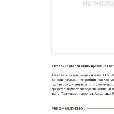
Тяга замка дверей задніх правих
на
Cher
Тяга замка дверей задніх правих A13-6205
завжди намагаємося зробити ціни досту
туди необхідні деталі в потрібній кількос
представництва транспортних компаній-пере
Івано-Франківськ, Тернопіль, Київ, Луцьк,
РЕКОМЕНДУЄМО :