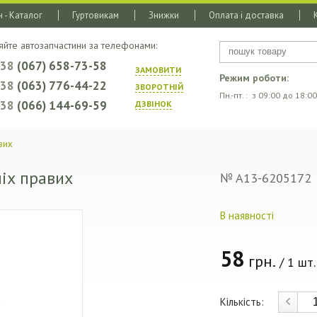
 - Каталог
Гуртовикам
Знижки
Оплата і доставка
яйте автозапчастини за телефонами:
+38
(067) 658-73-58
ЗАМОВИТИ
Режим роботи:
+38
(063) 776-44-22
ЗВОРОТНIЙ
Пн.-пт. : з 09:00 до 18:00
+38
(066) 144-69-59
ДЗВIНОК
вих
ніх правих
№ A13-6205172
В наявності
58
грн.
/ 1 шт.
Кількість: