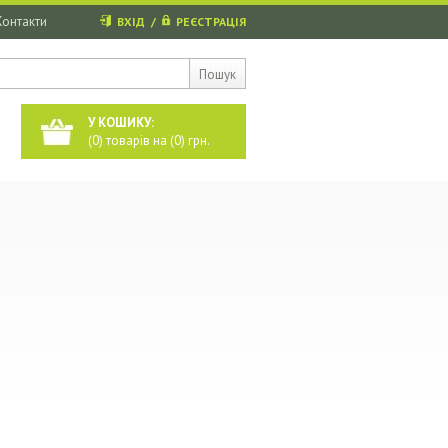
Контакти
ВХІД
/
РЕЄСТРАЦІЯ
Пошук
У КОШИКУ:
(
0
) товарів на (
0
) грн.