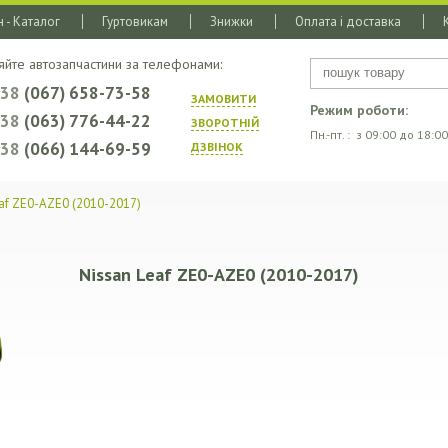
 - Каталог
Гуртовикам
Знижки
Оплата і доставка
яйте автозапчастини за телефонами:
+38
(067) 658-73-58
ЗАМОВИТИ
Режим роботи:
+38
(063) 776-44-22
ЗВОРОТНIЙ
Пн.-пт. : з 09:00 до 18:00
+38
(066) 144-69-59
ДЗВIНОК
eaf ZE0-AZE0 (2010-2017)
Nissan Leaf ZE0-AZE0 (2010-2017)