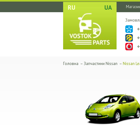
RU
UA
Магазин
Замовл
Головна
–
Запчастини Nissan
–
Nissan L