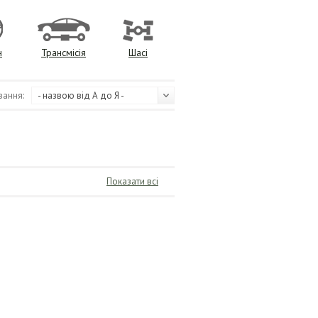
н
Трансмісія
Шасі
вання:
- назвою від А до Я -
Показати всі