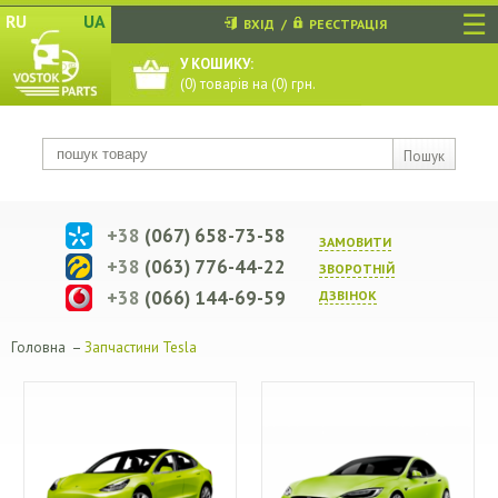
☰
RU
UA
ВХІД
/
РЕЄСТРАЦІЯ
У КОШИКУ:
(
0
) товарів на (
0
) грн.
Пошук
+38
(067) 658-73-58
ЗАМОВИТИ
+38
(063) 776-44-22
ЗВОРОТНIЙ
+38
(066) 144-69-59
ДЗВIНОК
Головна
–
Запчастини Tesla