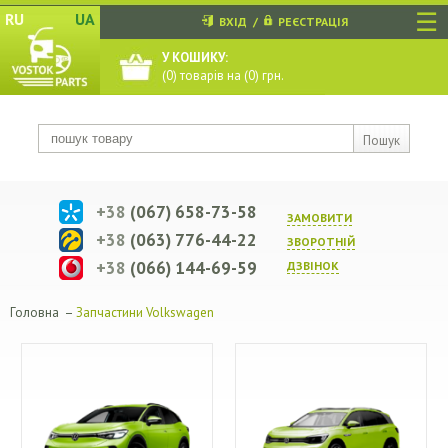
☰
RU
UA
ВХІД
/
РЕЄСТРАЦІЯ
У КОШИКУ:
(
0
) товарів на (
0
) грн.
Пошук
+38
(067) 658-73-58
ЗАМОВИТИ
+38
(063) 776-44-22
ЗВОРОТНIЙ
+38
(066) 144-69-59
ДЗВIНОК
Головна
–
Запчастини Volkswagen