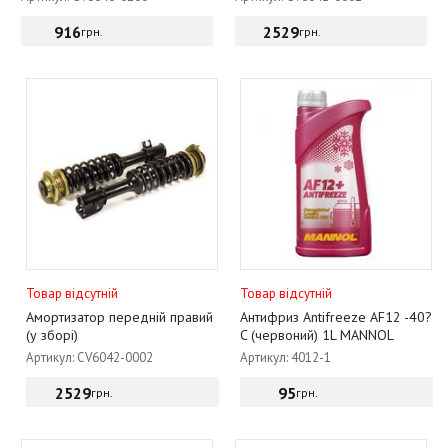
916
2529
грн.
грн.
Товар відсутній
Товар відсутній
Амортизатор передній правий
Антифриз Antifreeze AF12 -40?
(у зборі)
C (червоний) 1L MANNOL
Артикул: CV6042-0002
Артикул: 4012-1
2529
95
грн.
грн.