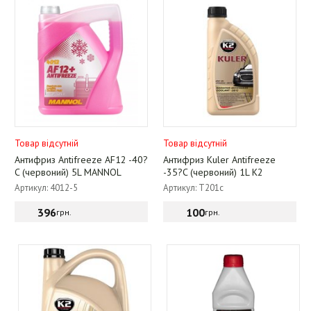
Товар відсутній
Товар відсутній
Антифриз Antifreeze AF12 -40?
Антифриз Kuler Antifreeze
C (червоний) 5L MANNOL
-35?C (червоний) 1L K2
Артикул: 4012-5
Артикул: T201c
396
100
грн.
грн.