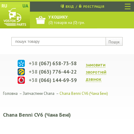
☰
RU
UA
ВХІД
/
РЕЄСТРАЦІЯ
У КОШИКУ:
(
0
) товарів на (
0
) грн.
Пошук
+38
(067) 658-73-58
ЗАМОВИТИ
+38
(063) 776-44-22
ЗВОРОТНIЙ
+38
(066) 144-69-59
ДЗВIНОК
Головна
–
Запчастини Chana
–
Chana Benni CV6 (Чана Бені)
Chana Benni CV6 (Чана Бені)