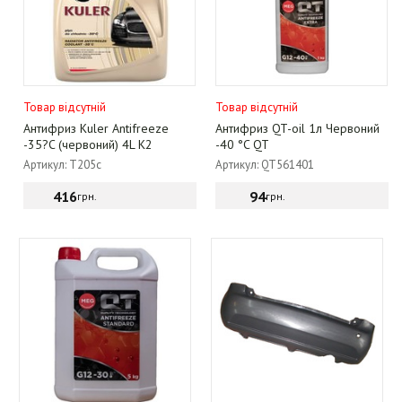
Товар відсутній
Товар відсутній
Антифриз Kuler Antifreeze
Антифриз QT-oil 1л Червоний
-35?C (червоний) 4L K2
-40 °C QT
Артикул: T205c
Артикул: QT561401
416
94
грн.
грн.