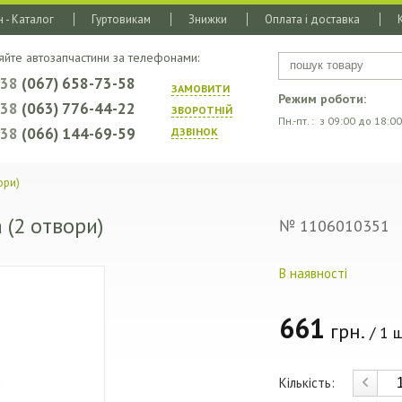
 - Каталог
Гуртовикам
Знижки
Оплата і доставка
яйте автозапчастини за телефонами:
+38
(067) 658-73-58
ЗАМОВИТИ
Режим роботи:
+38
(063) 776-44-22
ЗВОРОТНIЙ
Пн.-пт. : з 09:00 до 18:00
+38
(066) 144-69-59
ДЗВIНОК
ори)
 (2 отвори)
№ 1106010351
В наявності
661
грн.
/ 1 ш
Кількість: