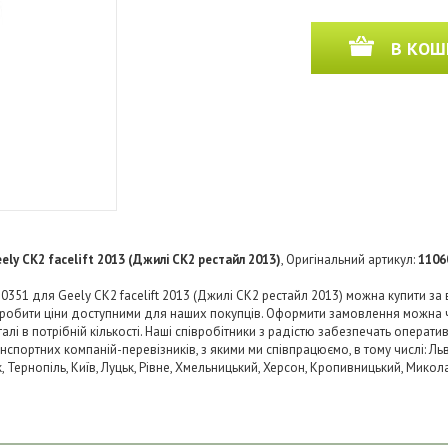
В КОШ
ely CK2 facelift 2013 (Джилі СК2 рестайл 2013)
, Оригінальний артикул:
1106
0351 для Geely CK2 facelift 2013 (Джилі СК2 рестайл 2013) можна купити за
 зробити ціни доступними для наших покупців. Оформити замовлення можна 
і в потрібній кількості. Наші співробітники з радістю забезпечать операти
нспортних компаній-перевізників, з якими ми співпрацюємо, в тому числі: Льв
ьк, Тернопіль, Київ, Луцьк, Рівне, Хмельницький, Херсон, Кропивницький, Микол