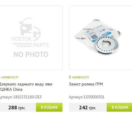
В наявності
В наявності
Дзеркало заднього виду ліве
Захист ролика ГРМ
УЦІНКА China
Артикул: 1802531180-DEF
Артикул: E030000301
288
242
грн.
грн.
В КОШИК
В КОШИК