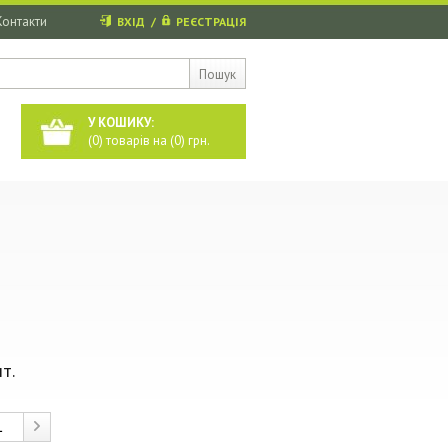
Контакти
ВХІД
/
РЕЄСТРАЦІЯ
Пошук
У КОШИКУ:
(
0
) товарів на (
0
) грн.
т.