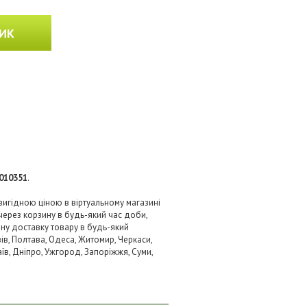
ИК
010351
.
 вигідною ціною в віртуальному магазині
через корзину в будь-який час доби,
вну доставку товару в будь-який
ів, Полтава, Одеса, Житомир, Черкаси,
аїв, Дніпро, Ужгород, Запоріжжя, Суми,