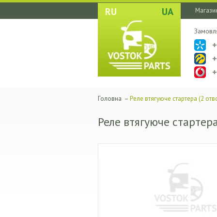
RU
UA
Магазин
Замовл
Головна
–
Реле втягуюче стартера (2 отв
Реле втягуюче стартера