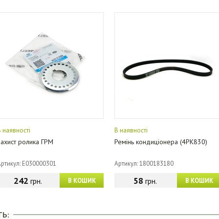
В наявності
В наявності
Захист ролика ГРМ
Ремінь кондиціонера (4PK830)
Артикул: E030000301
Артикул: 1800183180
242
58
грн.
грн.
В КОШИК
В КОШИК
ТЬ: