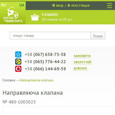
☰
RU
UA
ВХІД
/
РЕЄСТРАЦІЯ
У КОШИКУ:
(
0
) товарів на (
0
) грн.
Пошук
+38
(067) 658-73-58
ЗАМОВИТИ
+38
(063) 776-44-22
ЗВОРОТНIЙ
+38
(066) 144-69-59
ДЗВIНОК
Головна
–
Направляюча клапана
Направляюча клапана
№ 480-1003023