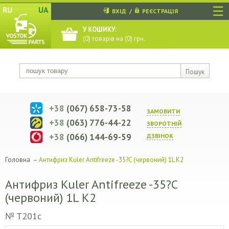
☰
RU
UA
ВХІД
/
РЕЄСТРАЦІЯ
У КОШИКУ:
(
0
) товарів на (
0
) грн.
Пошук
+38
(067) 658-73-58
ЗАМОВИТИ
+38
(063) 776-44-22
ЗВОРОТНIЙ
+38
(066) 144-69-59
ДЗВIНОК
Головна
–
Антифриз Kuler Antifreeze -35?C (червоний) 1L K2
Антифриз Kuler Antifreeze -35?C
(червоний) 1L K2
№ T201c