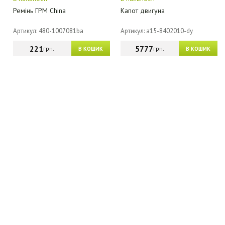
Ремінь ГРМ China
Капот двигуна
Артикул: 480-1007081ba
Артикул: a15-8402010-dy
221
5777
грн.
грн.
В КОШИК
В КОШИК
МАГАЗИН - КАТАЛОГ