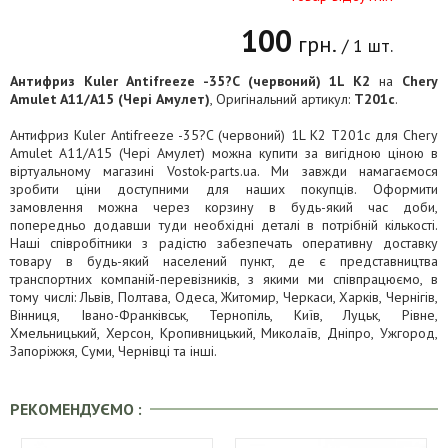
100
грн.
/ 1 шт.
Антифриз Kuler Antifreeze -35?C (червоний) 1L K2
на
Chery
Amulet A11/A15 (Чері Амулет)
, Оригінальний артикул:
T201c
.
Антифриз Kuler Antifreeze -35?C (червоний) 1L K2 T201c для Chery
Amulet A11/A15 (Чері Амулет) можна купити за вигідною ціною в
віртуальному магазині Vostok-parts.ua. Ми завжди намагаємося
зробити ціни доступними для наших покупців. Оформити
замовлення можна через корзину в будь-який час доби,
попередньо додавши туди необхідні деталі в потрібній кількості.
Наші співробітники з радістю забезпечать оперативну доставку
товару в будь-який населений пункт, де є представництва
транспортних компаній-перевізників, з якими ми співпрацюємо, в
тому числі: Львів, Полтава, Одеса, Житомир, Черкаси, Харків, Чернігів,
Вінниця, Івано-Франківськ, Тернопіль, Київ, Луцьк, Рівне,
Хмельницький, Херсон, Кропивницький, Миколаїв, Дніпро, Ужгород,
Запоріжжя, Суми, Чернівці та інші.
РЕКОМЕНДУЄМО :