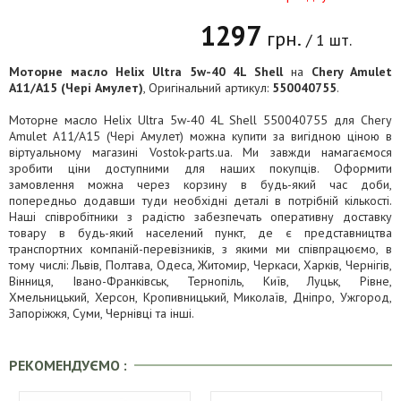
1297
грн.
/ 1 шт.
Моторне масло Helix Ultra 5w-40 4L Shell
на
Chery Amulet
A11/A15 (Чері Амулет)
, Оригінальний артикул:
550040755
.
Моторне масло Helix Ultra 5w-40 4L Shell 550040755 для Chery
Amulet A11/A15 (Чері Амулет) можна купити за вигідною ціною в
віртуальному магазині Vostok-parts.ua. Ми завжди намагаємося
зробити ціни доступними для наших покупців. Оформити
замовлення можна через корзину в будь-який час доби,
попередньо додавши туди необхідні деталі в потрібній кількості.
Наші співробітники з радістю забезпечать оперативну доставку
товару в будь-який населений пункт, де є представництва
транспортних компаній-перевізників, з якими ми співпрацюємо, в
тому числі: Львів, Полтава, Одеса, Житомир, Черкаси, Харків, Чернігів,
Вінниця, Івано-Франківськ, Тернопіль, Київ, Луцьк, Рівне,
Хмельницький, Херсон, Кропивницький, Миколаїв, Дніпро, Ужгород,
Запоріжжя, Суми, Чернівці та інші.
РЕКОМЕНДУЄМО :