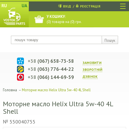
☰
RU
UA
ВХІД
/
РЕЄСТРАЦІЯ
У КОШИКУ:
(
0
) товарів на (
0
) грн.
Пошук
+38
(067) 658-73-58
ЗАМОВИТИ
+38
(063) 776-44-22
ЗВОРОТНIЙ
+38
(066) 144-69-59
ДЗВIНОК
Головна
–
Моторне масло Helix Ultra 5w-40 4L Shell
Моторне масло Helix Ultra 5w-40 4L
Shell
№ 550040755