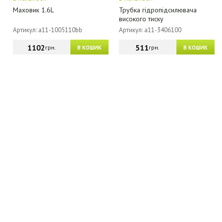
Маховик 1.6L
Трубка гідропідсилювача
високого тиску
Артикул: a11-1005110bb
Артикул: a11-3406100
1102
511
грн.
грн.
В КОШИК
В КОШИК
МАГАЗИН - КАТАЛОГ